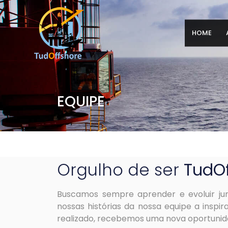
HOME
EQUIPE
Orgulho de ser
TudOf
Buscamos sempre aprender e evoluir jun
nossas histórias da nossa equipe a inspi
realizado, recebemos uma nova oportunid