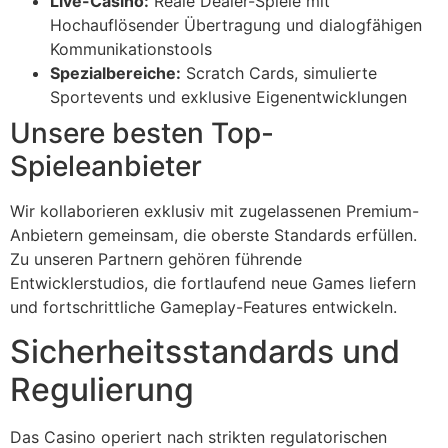
Live-Casino:
Reale Dealer-Spiele mit
Hochauflösender Übertragung und dialogfähigen
Kommunikationstools
Spezialbereiche:
Scratch Cards, simulierte
Sportevents und exklusive Eigenentwicklungen
Unsere besten Top-
Spieleanbieter
Wir kollaborieren exklusiv mit zugelassenen Premium-
Anbietern gemeinsam, die oberste Standards erfüllen.
Zu unseren Partnern gehören führende
Entwicklerstudios, die fortlaufend neue Games liefern
und fortschrittliche Gameplay-Features entwickeln.
Sicherheitsstandards und
Regulierung
Das Casino operiert nach strikten regulatorischen