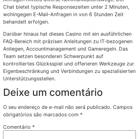
Chat bietet typische Responsezeiten unter 2 Minuten,
wohingegen E-Mail-Anfragen in von 6 Stunden Zeit
behandelt erfolgen.
Darüber hinaus hat dieses Casino mit ein ausführlichen
FAQ-Bereich mit präzisen Anleitungen zu IT-bezogenen
Anliegen, Accountmanagement und Gameregeln. Das
Team setzen besonderen Schwerpunkt auf
kontrolliertes Glücksspiel und offerieren Werkzeuge zur
Eigenbeschränkung und Verbindungen zu spezialisierten
Unterstützungsstellen.
Deixe um comentário
O seu endereço de e-mail não será publicado.
Campos
obrigatórios são marcados com
*
Comentário
*