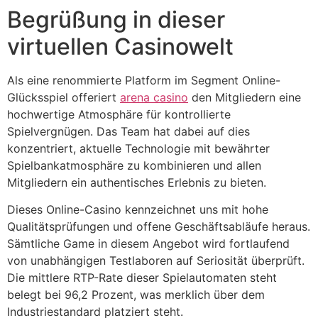
Begrüßung in dieser
virtuellen Casinowelt
Als eine renommierte Platform im Segment Online-
Glücksspiel offeriert
arena casino
den Mitgliedern eine
hochwertige Atmosphäre für kontrollierte
Spielvergnügen. Das Team hat dabei auf dies
konzentriert, aktuelle Technologie mit bewährter
Spielbankatmosphäre zu kombinieren und allen
Mitgliedern ein authentisches Erlebnis zu bieten.
Dieses Online-Casino kennzeichnet uns mit hohe
Qualitätsprüfungen und offene Geschäftsabläufe heraus.
Sämtliche Game in diesem Angebot wird fortlaufend
von unabhängigen Testlaboren auf Seriosität überprüft.
Die mittlere RTP-Rate dieser Spielautomaten steht
belegt bei 96,2 Prozent, was merklich über dem
Industriestandard platziert steht.