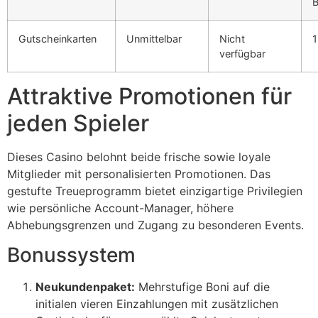
B
Gutscheinkarten
Unmittelbar
Nicht
1
verfügbar
Attraktive Promotionen für
jeden Spieler
Dieses Casino belohnt beide frische sowie loyale
Mitglieder mit personalisierten Promotionen. Das
gestufte Treueprogramm bietet einzigartige Privilegien
wie persönliche Account-Manager, höhere
Abhebungsgrenzen und Zugang zu besonderen Events.
Bonussystem
Neukundenpaket:
Mehrstufige Boni auf die
initialen vieren Einzahlungen mit zusätzlichen