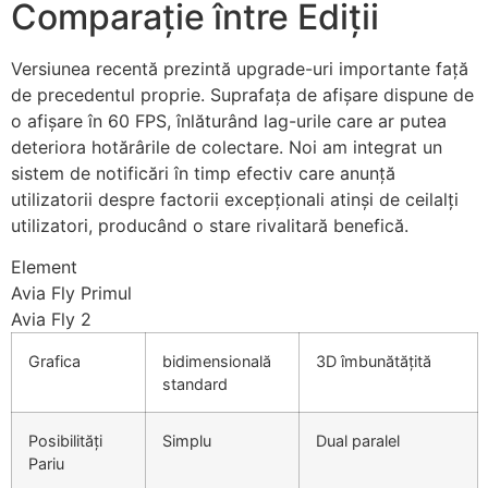
Comparație între Ediții
Versiunea recentă prezintă upgrade-uri importante față
de precedentul proprie. Suprafața de afișare dispune de
o afișare în 60 FPS, înlăturând lag-urile care ar putea
deteriora hotărârile de colectare. Noi am integrat un
sistem de notificări în timp efectiv care anunță
utilizatorii despre factorii excepționali atinși de ceilalți
utilizatori, producând o stare rivalitară benefică.
Element
Avia Fly Primul
Avia Fly 2
Grafica
bidimensională
3D îmbunătățită
standard
Posibilități
Simplu
Dual paralel
Pariu