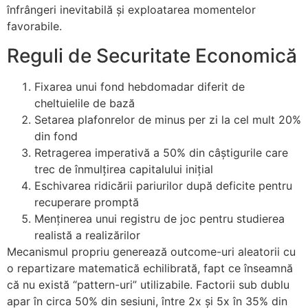
înfrângeri inevitabilă și exploatarea momentelor
favorabile.
Reguli de Securitate Economică
Fixarea unui fond hebdomadar diferit de
cheltuielile de bază
Setarea plafonrelor de minus per zi la cel mult 20%
din fond
Retragerea imperativă a 50% din câștigurile care
trec de înmulțirea capitalului inițial
Eschivarea ridicării pariurilor după deficite pentru
recuperare promptă
Menținerea unui registru de joc pentru studierea
realistă a realizărilor
Mecanismul propriu generează outcome-uri aleatorii cu
o repartizare matematică echilibrată, fapt ce înseamnă
că nu există “pattern-uri” utilizabile. Factorii sub dublu
apar în circa 50% din sesiuni, între 2x și 5x în 35% din