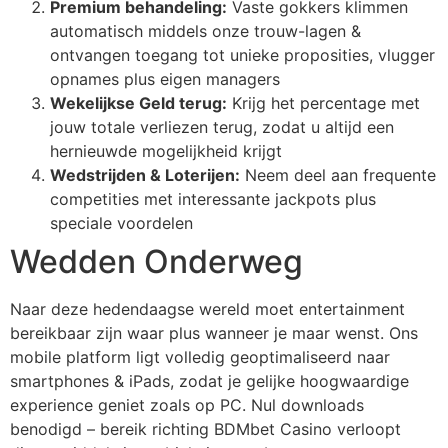
Premium behandeling:
Vaste gokkers klimmen
automatisch middels onze trouw-lagen &
ontvangen toegang tot unieke proposities, vlugger
opnames plus eigen managers
Wekelijkse Geld terug:
Krijg het percentage met
jouw totale verliezen terug, zodat u altijd een
hernieuwde mogelijkheid krijgt
Wedstrijden & Loterijen:
Neem deel aan frequente
competities met interessante jackpots plus
speciale voordelen
Wedden Onderweg
Naar deze hedendaagse wereld moet entertainment
bereikbaar zijn waar plus wanneer je maar wenst. Ons
mobile platform ligt volledig geoptimaliseerd naar
smartphones & iPads, zodat je gelijke hoogwaardige
experience geniet zoals op PC. Nul downloads
benodigd – bereik richting BDMbet Casino verloopt