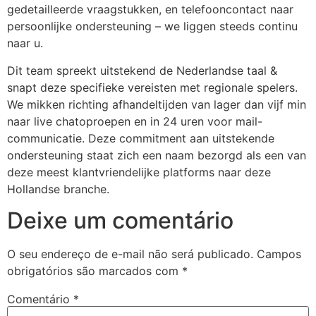
gedetailleerde vraagstukken, en telefooncontact naar
persoonlijke ondersteuning – we liggen steeds continu
naar u.
Dit team spreekt uitstekend de Nederlandse taal &
snapt deze specifieke vereisten met regionale spelers.
We mikken richting afhandeltijden van lager dan vijf min
naar live chatoproepen en in 24 uren voor mail-
communicatie. Deze commitment aan uitstekende
ondersteuning staat zich een naam bezorgd als een van
deze meest klantvriendelijke platforms naar deze
Hollandse branche.
Deixe um comentário
O seu endereço de e-mail não será publicado.
Campos
obrigatórios são marcados com
*
Comentário
*