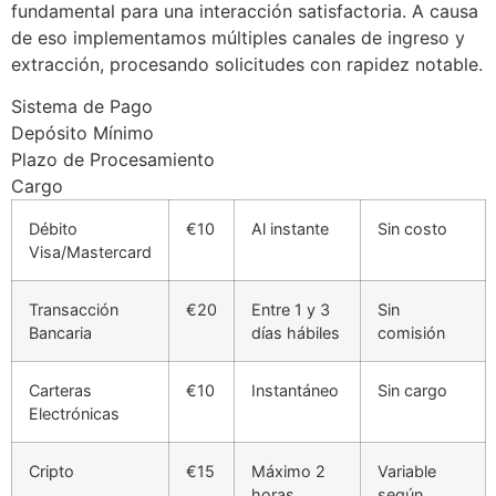
fundamental para una interacción satisfactoria. A causa
de eso implementamos múltiples canales de ingreso y
extracción, procesando solicitudes con rapidez notable.
Sistema de Pago
Depósito Mínimo
Plazo de Procesamiento
Cargo
Débito
€10
Al instante
Sin costo
Visa/Mastercard
Transacción
€20
Entre 1 y 3
Sin
Bancaria
días hábiles
comisión
Carteras
€10
Instantáneo
Sin cargo
Electrónicas
Cripto
€15
Máximo 2
Variable
horas
según