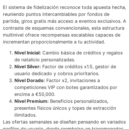
El sistema de fidelización reconoce toda apuesta hecha,
reuniendo puntos intercambiables por fondos de
partida, giros gratis más acceso a eventos exclusivos. A
contraste de esquemas convencionales, esta estructura
multinivel ofrece recompensas escalables capaces de
incrementan proporcionalmente a tu actividad.
Nivel Inicial:
Cambio básica de créditos y regalos
de natalicio personalizadas.
Nivel Silver:
Factor de créditos x1.5, gestor de
usuario dedicado y cobros prioritarios.
Nivel Dorado:
Factor x2, invitaciones a
competiciones VIP con botes garantizados por
encima a €50,000.
Nivel Premium:
Beneficios personalizados,
presentes físicos únicos y topes de extracción
ilimitados.
Las ofertas semanales se diseñan pensando en variados
perfiles de usuario, desde reembolso en tragamonedas