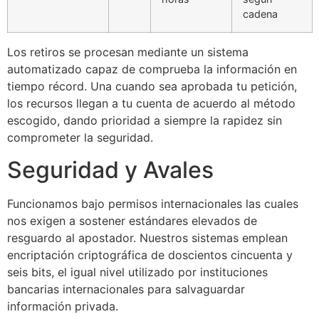
cadena
Los retiros se procesan mediante un sistema
automatizado capaz de comprueba la información en
tiempo récord. Una cuando sea aprobada tu petición,
los recursos llegan a tu cuenta de acuerdo al método
escogido, dando prioridad a siempre la rapidez sin
comprometer la seguridad.
Seguridad y Avales
Funcionamos bajo permisos internacionales las cuales
nos exigen a sostener estándares elevados de
resguardo al apostador. Nuestros sistemas emplean
encriptación criptográfica de doscientos cincuenta y
seis bits, el igual nivel utilizado por instituciones
bancarias internacionales para salvaguardar
información privada.