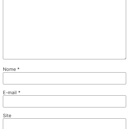
Nome
*
E-mail
*
Site