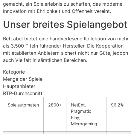
gemacht, ein Spielerlebnis zu schaffen, das moderne
Innovation mit Ehrlichkeit und Offenheit vereint.
Unser breites Spielangebot
BetLabel bietet eine handverlesene Kollektion von mehr
als 3.500 Titeln führender Hersteller. Die Kooperation
mit etablierten Anbietern sichert nicht nur Güte, jedoch
auch Vielfalt in sämtlichen Bereichen.
Kategorie
Menge der Spiele
Hauptanbieter
RTP-Durchschnitt
Spielautomaten
2800+
NetEnt,
96.2%
Pragmatic
Play,
Microgaming