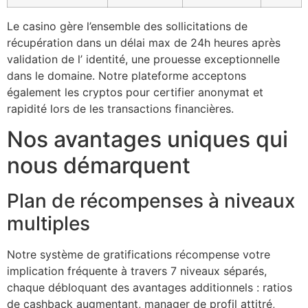
Le casino gère l’ensemble des sollicitations de
récupération dans un délai max de 24h heures après
validation de l’ identité, une prouesse exceptionnelle
dans le domaine. Notre plateforme acceptons
également les cryptos pour certifier anonymat et
rapidité lors de les transactions financières.
Nos avantages uniques qui
nous démarquent
Plan de récompenses à niveaux
multiples
Notre système de gratifications récompense votre
implication fréquente à travers 7 niveaux séparés,
chaque débloquant des avantages additionnels : ratios
de cashback augmentant, manager de profil attitré,