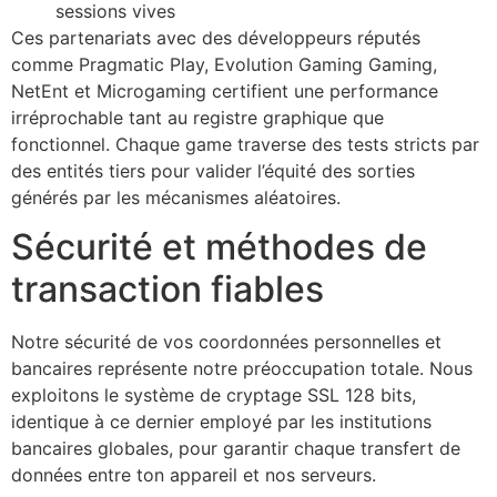
sessions vives
Ces partenariats avec des développeurs réputés
comme Pragmatic Play, Evolution Gaming Gaming,
NetEnt et Microgaming certifient une performance
irréprochable tant au registre graphique que
fonctionnel. Chaque game traverse des tests stricts par
des entités tiers pour valider l’équité des sorties
générés par les mécanismes aléatoires.
Sécurité et méthodes de
transaction fiables
Notre sécurité de vos coordonnées personnelles et
bancaires représente notre préoccupation totale. Nous
exploitons le système de cryptage SSL 128 bits,
identique à ce dernier employé par les institutions
bancaires globales, pour garantir chaque transfert de
données entre ton appareil et nos serveurs.