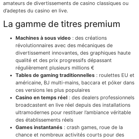
amateurs de divertissements de casino classiques ou
d’adeptes du casino en live.
La gamme de titres premium
Machines à sous video
: des créations
révolutionnaires avec des mécaniques de
divertissement innovantes, des graphiques haute
qualité et des prix progressifs dépassant
régulièrement plusieurs millions €
Tables de gaming traditionnelles
: roulettes EU et
américaine, BJ multi-mains, baccara et póker dans
ces versions les plus populaires
Casino en temps réel
: des dealers professionnels
broadcastent en live réel depuis des installations
ultramodernes pour restituer l’ambiance véritable
des établissements réels
Games instantanés
: crash games, roue de la
chance et nombreux activités courts pour des