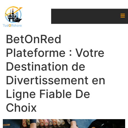
BetOnRed
Plateforme : Votre
Destination de
Divertissement en
Ligne Fiable De
Choix