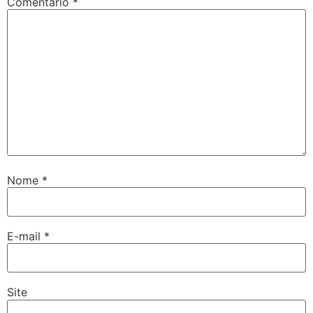
Comentário
*
Nome
*
E-mail
*
Site