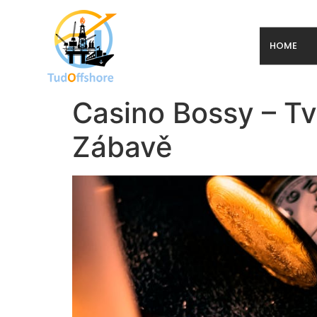
HOME
Casino Bossy – Tv
Zábavě