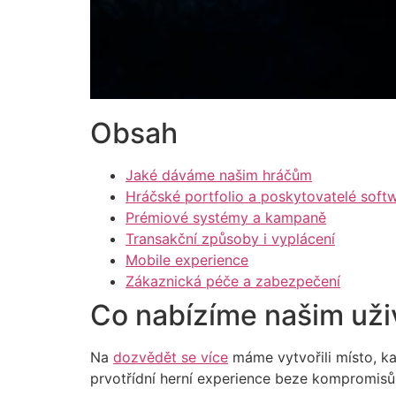
Obsah
Jaké dáváme našim hráčům
Hráčské portfolio a poskytovatelé soft
Prémiové systémy a kampaně
Transakční způsoby i vyplácení
Mobile experience
Zákaznická péče a zabezpečení
Co nabízíme našim uži
Na
dozvědět se více
máme vytvořili místo, ka
prvotřídní herní experience beze kompromis