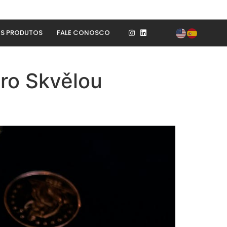
S PRODUTOS
FALE CONOSCO
Pro Skvělou