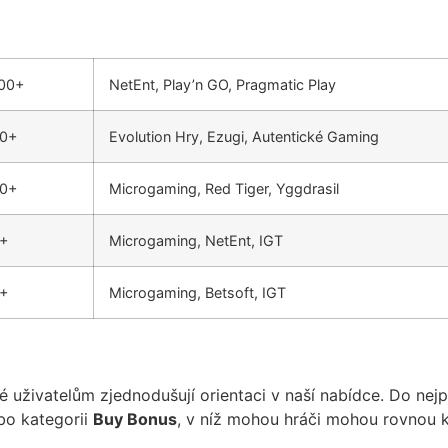
00+
NetEnt, Play’n GO, Pragmatic Play
0+
Evolution Hry, Ezugi, Autentické Gaming
0+
Microgaming, Red Tiger, Yggdrasil
+
Microgaming, NetEnt, IGT
+
Microgaming, Betsoft, IGT
é uživatelům zjednodušují orientaci v naší nabídce. Do nej
ebo kategorii
Buy Bonus
, v níž mohou hráči mohou rovnou k