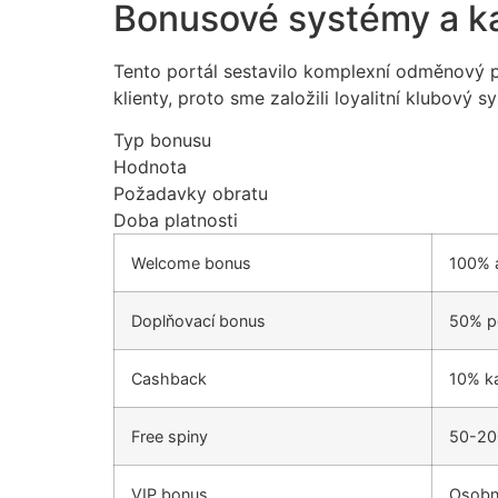
Bonusové systémy a 
Tento portál sestavilo komplexní odměnový pr
klienty, proto sme založili loyalitní klubový 
Typ bonusu
Hodnota
Požadavky obratu
Doba platnosti
Welcome bonus
100% 
Doplňovací bonus
50% p
Cashback
10% k
Free spiny
50-20
VIP bonus
Osobn