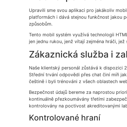
Upravili sme svou aplikaci pro jakákoliv mob
platformách i dává stejnou funkčnost jakou p
způsobům.
Tento mobil systém využívá technologii HTML5,
jen jednu rukou, jenž vítají zejména hráči, jež 
Zákaznická služba i z
Naše klientský personál zůstává k dispozici 2
Střední trvání odpovědi přes chat činí míň jak
češtině i byli trénováni z všech oblastech w
Bezpečnost údajů bereme za naprostou priorit
kontinuálně přezkoumávány třetími zabezpečo
kontrolovány na poctivost akreditovanými la
Kontrolované hraní