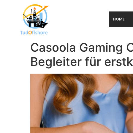
HOME
Casoola Gaming C
Begleiter für ers