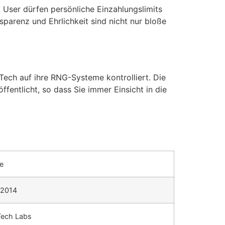
 User dürfen persönliche Einzahlungslimits
nsparenz und Ehrlichkeit sind nicht nur bloße
ech auf ihre RNG-Systeme kontrolliert. Die
entlicht, so dass Sie immer Einsicht in die
e
2014
Tech Labs