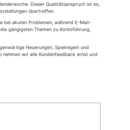
lenderwoche. Dieser Qualitätsanspruch ist es,
orstellungen übertreffen.
lfe bei akuten Problemen, während E-Mail-
s die gängigsten Themen zu Kontoführung,
gegenwärtige Neuerungen, Spielregeln und
lb nehmen wir alle Kundenfeedback ernst und