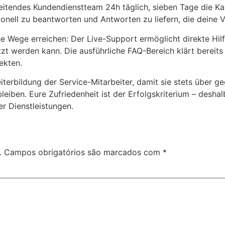
beitendes Kundendienstteam 24h täglich, sieben Tage die Ka
sionell zu beantworten und Antworten zu liefern, die deine V
he Wege erreichen: Der Live-Support ermöglicht direkte Hi
zt werden kann. Die ausführliche FAQ-Bereich klärt bereit
ekten.
eiterbildung der Service-Mitarbeiter, damit sie stets über 
iben. Eure Zufriedenheit ist der Erfolgskriterium – desha
r Dienstleistungen.
.
Campos obrigatórios são marcados com
*