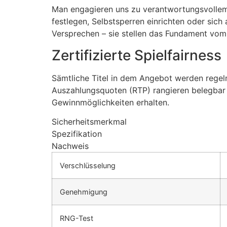
Man engagieren uns zu verantwortungsvollem G
festlegen, Selbstsperren einrichten oder sich 
Versprechen – sie stellen das Fundament vo
Zertifizierte Spielfairness
Sämtliche Titel in dem Angebot werden regel
Auszahlungsquoten (RTP) rangieren belegbar 
Gewinnmöglichkeiten erhalten.
Sicherheitsmerkmal
Spezifikation
Nachweis
Verschlüsselung
Genehmigung
RNG-Test