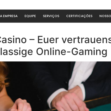
A EMPRESA
EQUIPE
SERVIÇOS
CERTIFICAÇÕES
NOSSO
asino – Euer vertrauen
tklassige Online-Gaming