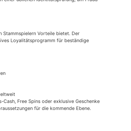
 Stammspielern Vorteile bietet. Der
ives Loyalitätsprogramm für beständige
ren
eltweit
us-Cash, Free Spins oder exklusive Geschenke
Voraussetzungen für die kommende Ebene.