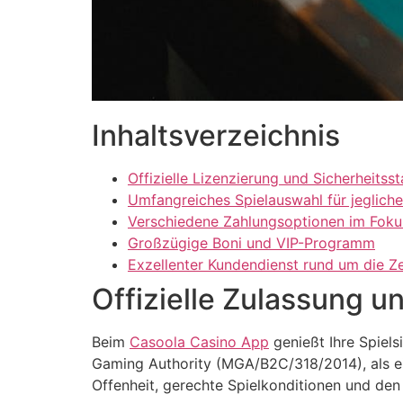
Inhaltsverzeichnis
Offizielle Lizenzierung und Sicherheitss
Umfangreiches Spielauswahl für jeglic
Verschiedene Zahlungsoptionen im Foku
Großzügige Boni und VIP-Programm
Exzellenter Kundendienst rund um die Ze
Offizielle Zulassung 
Beim
Casoola Casino App
genießt Ihre Spielsi
Gaming Authority (MGA/B2C/318/2014), als e
Offenheit, gerechte Spielkonditionen und d