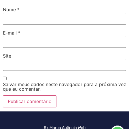
Nome
*
E-mail
*
Site
Salvar meus dados neste navegador para a próxima vez
que eu comentar.
RioMarca Agência Web