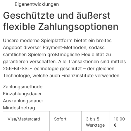
Eigenentwicklungen
Geschützte und äußerst
flexible Zahlungsoptionen
Unsere moderne Spielplattform bietet ein breites
Angebot diverser Payment-Methoden, sodass
sämtlichen Spielern größtmögliche Flexibilität zu
garantieren verschaffen. Alle Transaktionen sind mittels
256-Bit-SSL-Technologie geschützt – der gleichen
Technologie, welche auch Finanzinstitute verwenden.
Zahlungsmethode
Einzahlungsdauer
Auszahlungsdauer
Mindestbetrag
Visa/Mastercard
Sofort
3 bis 5
10,00
Werktage
€