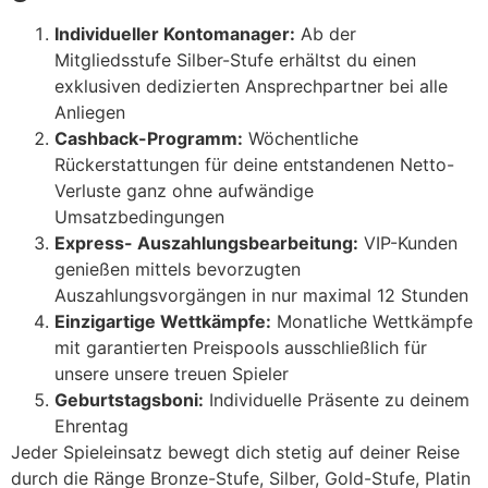
Individueller Kontomanager:
Ab der
Mitgliedsstufe Silber-Stufe erhältst du einen
exklusiven dedizierten Ansprechpartner bei alle
Anliegen
Cashback-Programm:
Wöchentliche
Rückerstattungen für deine entstandenen Netto-
Verluste ganz ohne aufwändige
Umsatzbedingungen
Express- Auszahlungsbearbeitung:
VIP-Kunden
genießen mittels bevorzugten
Auszahlungsvorgängen in nur maximal 12 Stunden
Einzigartige Wettkämpfe:
Monatliche Wettkämpfe
mit garantierten Preispools ausschließlich für
unsere unsere treuen Spieler
Geburtstagsboni:
Individuelle Präsente zu deinem
Ehrentag
Jeder Spieleinsatz bewegt dich stetig auf deiner Reise
durch die Ränge Bronze-Stufe, Silber, Gold-Stufe, Platin