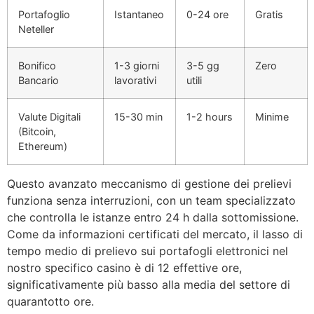
Portafoglio
Istantaneo
0-24 ore
Gratis
Neteller
Bonifico
1-3 giorni
3-5 gg
Zero
Bancario
lavorativi
utili
Valute Digitali
15-30 min
1-2 hours
Minime
(Bitcoin,
Ethereum)
Questo avanzato meccanismo di gestione dei prelievi
funziona senza interruzioni, con un team specializzato
che controlla le istanze entro 24 h dalla sottomissione.
Come da informazioni certificati del mercato, il lasso di
tempo medio di prelievo sui portafogli elettronici nel
nostro specifico casino è di 12 effettive ore,
significativamente più basso alla media del settore di
quarantotto ore.