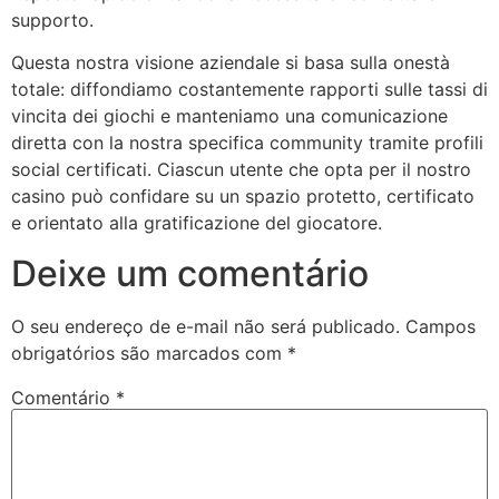
supporto.
Questa nostra visione aziendale si basa sulla onestà
totale: diffondiamo costantemente rapporti sulle tassi di
vincita dei giochi e manteniamo una comunicazione
diretta con la nostra specifica community tramite profili
social certificati. Ciascun utente che opta per il nostro
casino può confidare su un spazio protetto, certificato
e orientato alla gratificazione del giocatore.
Deixe um comentário
O seu endereço de e-mail não será publicado.
Campos
obrigatórios são marcados com
*
Comentário
*