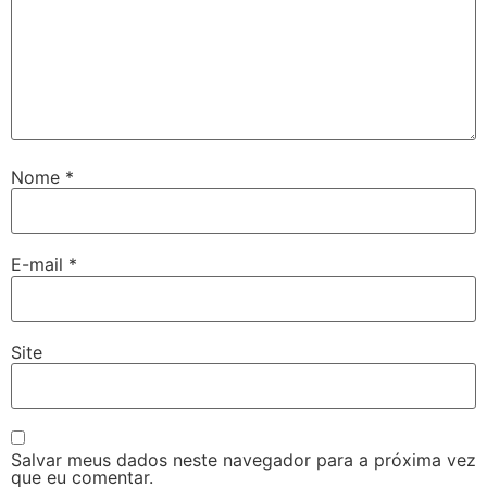
Nome
*
E-mail
*
Site
Salvar meus dados neste navegador para a próxima vez
que eu comentar.