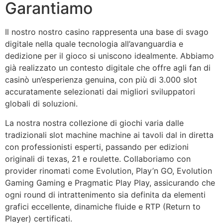
Garantiamo
Il nostro nostro casino rappresenta una base di svago
digitale nella quale tecnologia all’avanguardia e
dedizione per il gioco si uniscono idealmente. Abbiamo
già realizzato un contesto digitale che offre agli fan di
casinò un’esperienza genuina, con più di 3.000 slot
accuratamente selezionati dai migliori sviluppatori
globali di soluzioni.
La nostra nostra collezione di giochi varia dalle
tradizionali slot machine machine ai tavoli dal in diretta
con professionisti esperti, passando per edizioni
originali di texas, 21 e roulette. Collaboriamo con
provider rinomati come Evolution, Play’n GO, Evolution
Gaming Gaming e Pragmatic Play Play, assicurando che
ogni round di intrattenimento sia definita da elementi
grafici eccellente, dinamiche fluide e RTP (Return to
Player) certificati.