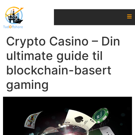
Crypto Casino – Din
ultimate guide til
blockchain-basert
gaming