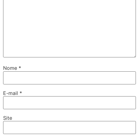
Nome
*
E-mail
*
Site