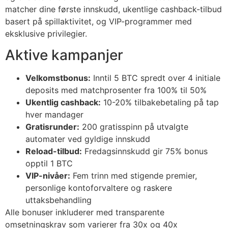
matcher dine første innskudd, ukentlige cashback-tilbud
basert på spillaktivitet, og VIP-programmer med
eksklusive privilegier.
Aktive kampanjer
Velkomstbonus:
Inntil 5 BTC spredt over 4 initiale
deposits med matchprosenter fra 100% til 50%
Ukentlig cashback:
10-20% tilbakebetaling på tap
hver mandager
Gratisrunder:
200 gratisspinn på utvalgte
automater ved gyldige innskudd
Reload-tilbud:
Fredagsinnskudd gir 75% bonus
opptil 1 BTC
VIP-nivåer:
Fem trinn med stigende premier,
personlige kontoforvaltere og raskere
uttaksbehandling
Alle bonuser inkluderer med transparente
omsetningskrav som varierer fra 30x og 40x