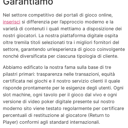
Garantiamo
Nel settore competitivo dei portali di gioco online,
inserisci
si differenzia per l’approccio moderno e la
varietà di contenuti i quali mettiamo a disposizione dei
nostri giocatori. La nostra piattaforma digitale ospita
oltre tremila titoli selezionati tra i migliori fornitori del
settore, garantendo un’esperienza di gioco coinvolgente
nonché diversificata per ciascuna tipologia di cliente.
Abbiamo edificato la nostra fama sulla base di tre
pilastri primari: trasparenza nelle transazioni, equità
certificata nei giochi e il nostro servizio clienti il quale
risponde prontamente per le esigenze degli utenti. Ogni
slot machine, ogni tavolo per il gioco dal vivo e ogni
versione di video poker digitale presente sul nostro
moderno sito viene testato regolarmente per certificare
percentuali di restituzione al giocatore (Return to
Player) conformi agli standard internazionali.