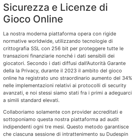
Sicurezza e Licenze di
Gioco Online
La nostra moderna piattaforma opera con rigide
normative worldwide, utilizzando tecnologie di
crittografia SSL con 256 bit per proteggere tutte le
transazioni finanziarie nonché i dati sensibili dei
giocatori. Secondo i dati diffusi dall’Autorità Garante
della la Privacy, durante il 2023 il ambito del gioco
online ha registrato uno straordinario aumento del 34%
nelle implementazioni relativi ai protocolli di security
avanzati, e noi stessi siamo stati fra i primi a adeguarci
a simili standard elevati.
Collaboriamo solamente con provider accreditati e
sottoponiamo questa nostra piattaforma ad audit
indipendenti ogni tre mesi. Questo metodo garantisce
che ciascuna sessione di intrattenimento su Dudespin