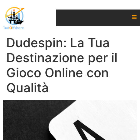
Dudespin: La Tua
Destinazione per il
Gioco Online con
Qualità