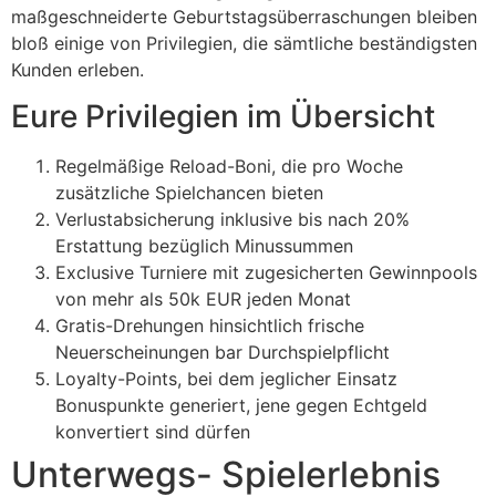
maßgeschneiderte Geburtstagsüberraschungen bleiben
bloß einige von Privilegien, die sämtliche beständigsten
Kunden erleben.
Eure Privilegien im Übersicht
Regelmäßige Reload-Boni, die pro Woche
zusätzliche Spielchancen bieten
Verlustabsicherung inklusive bis nach 20%
Erstattung bezüglich Minussummen
Exclusive Turniere mit zugesicherten Gewinnpools
von mehr als 50k EUR jeden Monat
Gratis-Drehungen hinsichtlich frische
Neuerscheinungen bar Durchspielpflicht
Loyalty-Points, bei dem jeglicher Einsatz
Bonuspunkte generiert, jene gegen Echtgeld
konvertiert sind dürfen
Unterwegs- Spielerlebnis