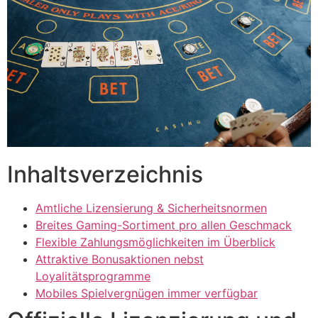
Inhaltsverzeichnis
Amtliche Lizensierung & Sicherheitsnormen
Breites Gaming-Sortiment pro allen Geschmack
Flexible Zahlungsmöglichkeiten im Überblick
Attraktive Bonusaktionen nebst
Loyalitätsprogramme
Mobiles Spielvergnügen immer verfügbar