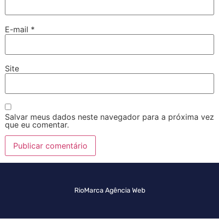
E-mail
*
Site
Salvar meus dados neste navegador para a próxima vez
que eu comentar.
RioMarca Agência Web