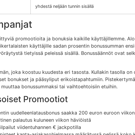
yhdestä neljään tunnin sisällä
mpanjat
vittyviä promootioita ja bonuksia kaikille käyttäjillemme. A
sikertalaisten käyttäjille sadan prosentin bonussumman ens
äytystä tietyissä peleissä sisällä. Bonussäännöt ovat selkeä
än, joka koostuu kuudesta eri tasosta. Kullakin tasolla o
uiset bonukset ja pääsyliput erikoistapahtumiin. Pistekertymä
n muuttaa bonussummaksi tai vaihtoehtoisiin etuihin.
soiset Promootiot
tin uudelleenlatausbonus saakka 200 euron euroon viikon 
tinen palautus kuluneen viikon häviöistä
ilpailut viidentuhannen € jackpotilla
t pisteet kanta-asiakasohjelmassa määrätyssä pelissä koko