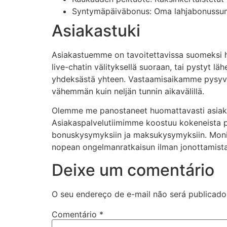
Syntymäpäiväbonus: Oma lahjabonussu
Asiakastuki
Asiakastuemme on tavoitettavissa suomeksi hoi
live-chatin välityksellä suoraan, tai pystyt l
yhdeksästä yhteen. Vastaamisaikamme pysyvät 
vähemmän kuin neljän tunnin aikavälillä.
Olemme me panostaneet huomattavasti asiaka
Asiakaspalvelutiimimme koostuu kokeneista pel
bonuskysymyksiin ja maksukysymyksiin. Monipu
nopean ongelmanratkaisun ilman jonottamista
Deixe um comentário
O seu endereço de e-mail não será publicado
Comentário
*