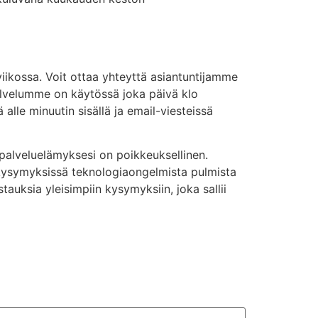
iikossa. Voit ottaa yhteyttä asiantuntijamme
alvelumme on käytössä joka päivä klo
le minuutin sisällä ja email-viesteissä
alveluelämyksesi on poikkeuksellinen.
a kysymyksissä teknologiaongelmista pulmista
ksia yleisimpiin kysymyksiin, joka sallii