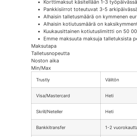
Korttimaksut käsitellään 1-3 työpäiväss
Pankkisiirrot toteutuvat 3-5 arkipäiväss
Alhaisin talletusmäärä on kymmenen eur
Alhaisin kotiutusmäärä on kaksikymmen
Kuukausittainen kotiutuslimittti on 50 0
Emme maksuuta maksuja talletuksista pela
Maksutapa
Talletusnopeutta
Noston aika
Min/Max
Trustly
Välitön
Visa/Mastercard
Heti
Skrill/Neteller
Heti
Bankkitransfer
1-2 vuorokautt