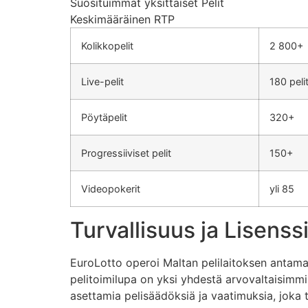
Suosituimmat yksittäiset Pelit
Keskimääräinen RTP
Kolikkopelit
2 800+
Live-pelit
180 peli
Pöytäpelit
320+
Progressiiviset pelit
150+
Videopokerit
yli 85
Turvallisuus ja Lisenss
EuroLotto operoi Maltan pelilaitoksen antam
pelitoimilupa on yksi yhdestä arvovaltaisimmi
asettamia pelisäädöksiä ja vaatimuksia, joka 