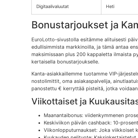
Digitaalivaluutat
Heti
Bonustarjoukset ja Ka
EuroLotto-sivustolla esitämme alituisesti päi
edullisimmista markkinoilla, ja tämä antaa en
maksimissaan plus 200 kappaletta ilmaista pyör
kertaisella bonustarjoukselle.
Kanta-asiakkaillemme tuotamme VIP-järjestelm
nostolimittit, oma asiakaspalvelija, ainutlaat
panostettu € kerryttää pisteitä, jotka voidaa
Viikottaiset ja Kuukausita
Maanantaibonus: viidenkymmenen prosen
Keskiviikon päivän cashback: 10-prosent
Viikonlopputurnaukset: Joka viikkoiset k
Kuukauden pelituote: Kaksinkertaistetu