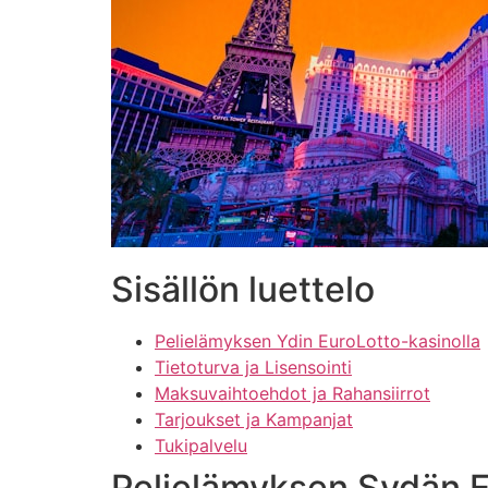
Sisällön luettelo
Pelielämyksen Ydin EuroLotto-kasinolla
Tietoturva ja Lisensointi
Maksuvaihtoehdot ja Rahansiirrot
Tarjoukset ja Kampanjat
Tukipalvelu
Pelielämyksen Sydän E