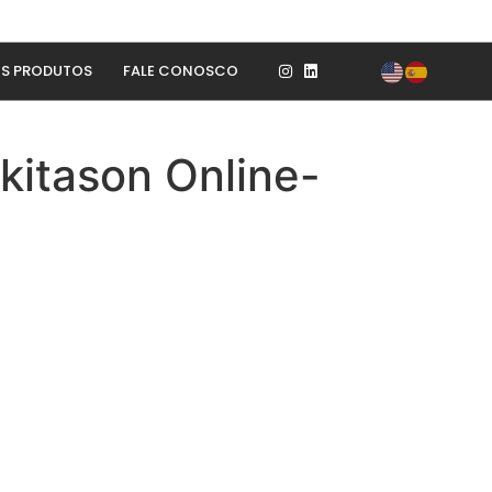
S PRODUTOS
FALE CONOSCO
kitason Online-