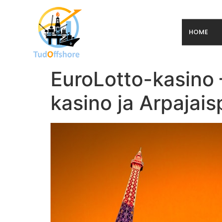
HOME
EuroLotto-kasino
kasino ja Arpajai