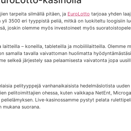
en tarpeita silmällä pitäen, ja
EuroLotto
tarjoaa yhden laaj
yli 3500 eri tyyppistä peliä, mitkä on luokiteltu loogisiin l
ä, joskin olemme myös investoineet myös suoratoistopeleih
aitteilla – koneilla, tableteilla ja mobiililaitteilla. Olemme
 on samalla tavalla vaivattoman huolimatta hyödyntämästäsi 
e selkeä järjestely saa pelaamisesta vaivatonta jopa uusille
nlaisia pelityyppejä vanhanaikaisista hedelmäslotista uud
ien pelitoimittajien ohessa, kuten vaikkapa NetEnt, Microg
ielämyksen. Live-kasinossamme pystyt pelata rulettipeliä, 
en mukana suorana.