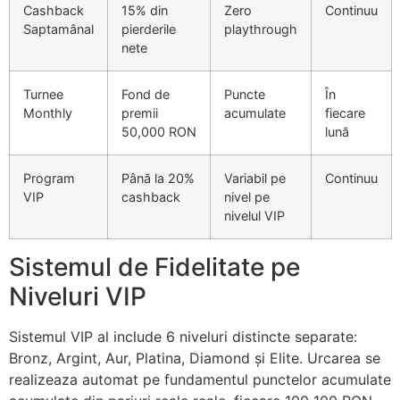
Cashback
15% din
Zero
Continuu
Saptamânal
pierderile
playthrough
nete
Turnee
Fond de
Puncte
În
Monthly
premii
acumulate
fiecare
50,000 RON
lună
Program
Până la 20%
Variabil pe
Continuu
VIP
cashback
nivel pe
nivelul VIP
Sistemul de Fidelitate pe
Niveluri VIP
Sistemul VIP al include 6 niveluri distincte separate:
Bronz, Argint, Aur, Platina, Diamond și Elite. Urcarea se
realizeaza automat pe fundamentul punctelor acumulate