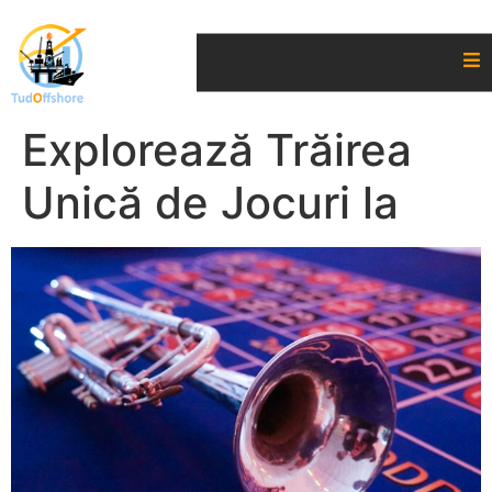
Explorează Trăirea
Unică de Jocuri la