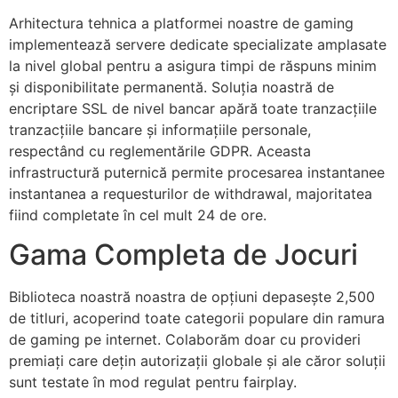
Arhitectura tehnica a platformei noastre de gaming
implementează servere dedicate specializate amplasate
la nivel global pentru a asigura timpi de răspuns minim
și disponibilitate permanentă. Soluția noastră de
encriptare SSL de nivel bancar apără toate tranzacțiile
tranzacțiile bancare și informațiile personale,
respectând cu reglementările GDPR. Aceasta
infrastructură puternică permite procesarea instantanee
instantanea a requesturilor de withdrawal, majoritatea
fiind completate în cel mult 24 de ore.
Gama Completa de Jocuri
Biblioteca noastră noastra de opțiuni depasește 2,500
de titluri, acoperind toate categorii populare din ramura
de gaming pe internet. Colaborăm doar cu provideri
premiați care dețin autorizații globale și ale căror soluții
sunt testate în mod regulat pentru fairplay.