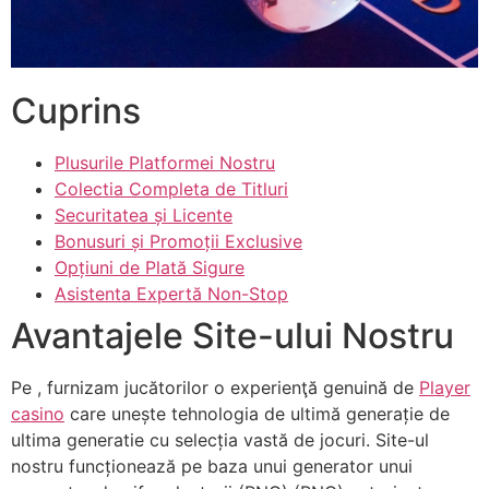
Cuprins
Plusurile Platformei Nostru
Colectia Completa de Titluri
Securitatea și Licente
Bonusuri și Promoții Exclusive
Opțiuni de Plată Sigure
Asistenta Expertă Non-Stop
Avantajele Site-ului Nostru
Pe , furnizam jucătorilor o experienţă genuină de
Player
casino
care unește tehnologia de ultimă generație de
ultima generatie cu selecția vastă de jocuri. Site-ul
nostru funcționează pe baza unui generator unui