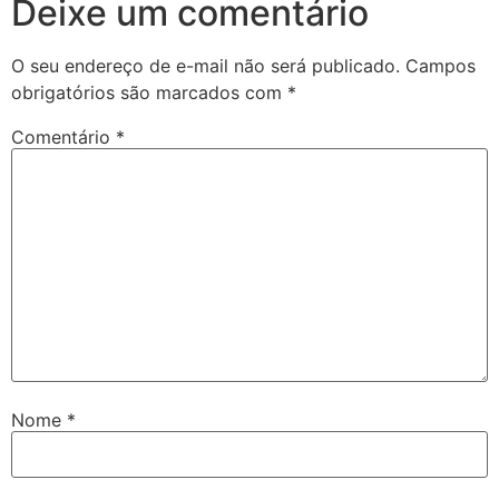
Deixe um comentário
O seu endereço de e-mail não será publicado.
Campos
obrigatórios são marcados com
*
Comentário
*
Nome
*