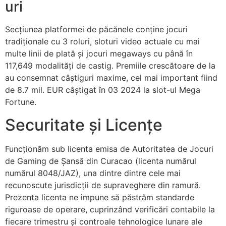
uri
Secțiunea platformei de păcănele conține jocuri
tradiționale cu 3 roluri, sloturi video actuale cu mai
multe linii de plată și jocuri megaways cu până în
117,649 modalități de castig. Premiile crescătoare de la
au consemnat câștiguri maxime, cel mai important fiind
de 8.7 mil. EUR câștigat în 03 2024 la slot-ul Mega
Fortune.
Securitate și Licențe
Funcționăm sub licenta emisa de Autoritatea de Jocuri
de Gaming de Șansă din Curacao (licenta numărul
numărul 8048/JAZ), una dintre dintre cele mai
recunoscute jurisdicții de supraveghere din ramură.
Prezenta licenta ne impune să păstrăm standarde
riguroase de operare, cuprinzând verificări contabile la
fiecare trimestru și controale tehnologice lunare ale