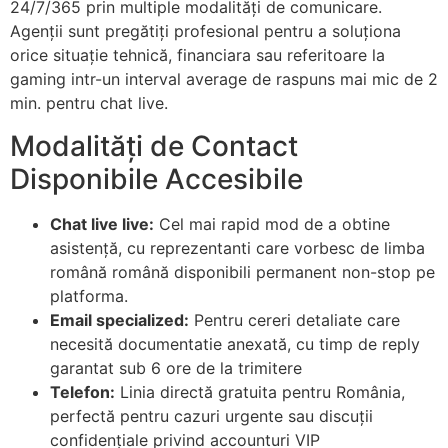
24/7/365 prin multiple modalități de comunicare.
Agenții sunt pregătiți profesional pentru a soluționa
orice situație tehnică, financiara sau referitoare la
gaming intr-un interval average de raspuns mai mic de 2
min. pentru chat live.
Modalități de Contact
Disponibile Accesibile
Chat live live:
Cel mai rapid mod de a obtine
asistență, cu reprezentanti care vorbesc de limba
română română disponibili permanent non-stop pe
platforma.
Email specialized:
Pentru cereri detaliate care
necesită documentatie anexată, cu timp de reply
garantat sub 6 ore de la trimitere
Telefon:
Linia directă gratuita pentru România,
perfectă pentru cazuri urgente sau discuții
confidențiale privind accounturi VIP