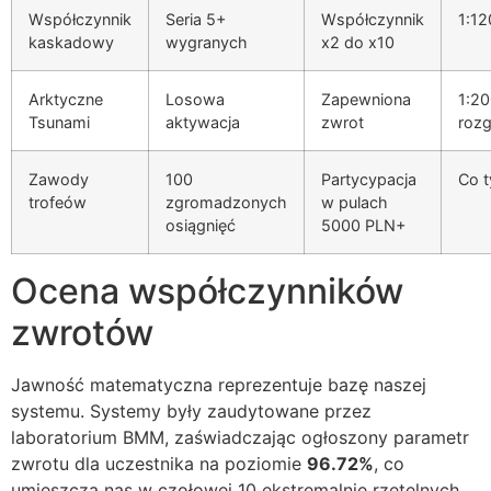
Współczynnik
Seria 5+
Współczynnik
1:12
kaskadowy
wygranych
x2 do x10
Arktyczne
Losowa
Zapewniona
1:2
Tsunami
aktywacja
zwrot
roz
Zawody
100
Partycypacja
Co t
trofeów
zgromadzonych
w pulach
osiągnięć
5000 PLN+
Ocena współczynników
zwrotów
Jawność matematyczna reprezentuje bazę naszej
systemu. Systemy były zaudytowane przez
laboratorium BMM, zaświadczając ogłoszony parametr
zwrotu dla uczestnika na poziomie
96.72%
, co
umieszcza nas w czołowej 10 ekstremalnie rzetelnych