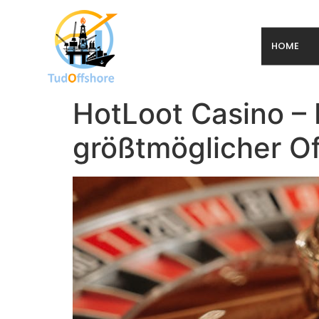
HOME
HotLoot Casino –
größtmöglicher Of