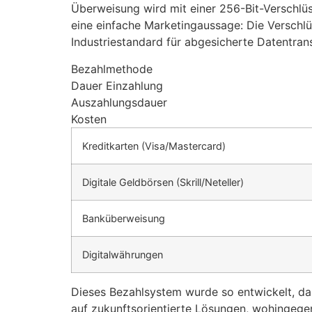
Überweisung wird mit einer 256-Bit-Verschlüss
eine einfache Marketingaussage: Die Verschlü
Industriestandard für abgesicherte Datentran
Bezahlmethode
Dauer Einzahlung
Auszahlungsdauer
Kosten
Kreditkarten (Visa/Mastercard)
Digitale Geldbörsen (Skrill/Neteller)
Banküberweisung
Digitalwährungen
Dieses Bezahlsystem wurde so entwickelt, da
auf zukunftsorientierte Lösungen, wohingege