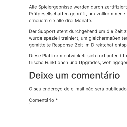
Alle Spielergebnisse werden durch zertifizie
Prüfgesellschaften geprüft, um vollkommene G
erneuern sie alle drei Monate.
Der Support steht durchgehend um die Zeit zu
wurde speziell trainiert, um gleichermaßen 
gemittelte Response-Zeit im Direktchat entsp
Diese Plattform entwickelt sich fortlaufend 
frische Funktionen und Upgrades, wohingegen 
Deixe um comentário
O seu endereço de e-mail não será publicado
Comentário
*