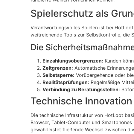
Spielerschutz als Grun
Verantwortungsvolles Spielen ist bei HotLoot
weitreichende Tools zur Selbstkontrolle, die 
Die Sicherheitsmaßnahme
Einzahlungsobergrenzen:
Kunden können
Zeitgrenzen:
Automatische Erinnerungen
Selbstsperre:
Vorübergehende oder ble
Realitätsprüfungen:
Regelmäßige Mittei
Verbindung zu Beratungsstellen:
Sofor
Technische Innovation 
Die technische Infrastruktur von HotLoot bas
Browser, Tablet-Computer und Smartphones o
gewährleistet fließende Wechsel zwischen di