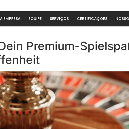
A EMPRESA
EQUIPE
SERVIÇOS
CERTIFICAÇÕES
NOSSO
 Dein Premium-Spielspa
fenheit