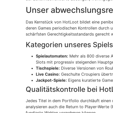
Unser abwechslungsrei
Das Kernstück von HotLoot bildet eine penibe
deren Games periodischen Kontrollen durch u
schärfsten Gerechtigkeitsstandards gerecht w
Kategorien unseres Spiel
Spielautomaten:
Mehr als 800 diverse A
Slots mit progressiv steigenden Haupt
Tischspiele:
Diverse Versionen von Roule
Live Casino:
Geschulte Croupiers übertr
Jackpot-Spiele:
Eigens kuratierte Game
Qualitätskontrolle bei Hot
Jedes Titel in dem Portfolio durchläuft eine
analysieren auch die Return to Player-Werte (
fundierte Wahlen vornehmen können.