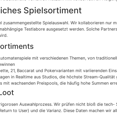
ches Spielsortiment
l zusammengestellte Spielauswahl. Wir kollaborieren nur m
nabhängige Testlabore ausgesetzt werden. Solche Partnersc
ird.
sortiments
utomatenspiele mit verschiedenen Themen, von traditionel
gewinnen
tte, 21, Baccarat und Pokervarianten mit variierenden Einsa
agen in Realtime aus Studios, die höchste Stream-Qualität
s mit wachsenden Preispools, die häufig hohe Summen err
Loot
n rigorosen Auswahlprozess. Wir prüfen nicht bloß die tech-
Return to User) und die Varianz. Diese Daten machen wir al