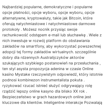
Najbardziej popularne, demokratyczne i popularne
opcje płatności, opcje wyboru, opcje wyboru, opcje
alternatywne, kryptowaluty, takie jak Bitcoin, które
oferują natychmiastowe i natychmiastowe darmowe
protokoły . Możesz nocnik przysiąc swoje
rachunkowość odstępem e-mail lub słuchawkę . Wiele z
nich inwestuje w rozwój platform do obstawiania
zakładów na smartfony, aby wykorzystać powszechnej
adopcji tej formy zakładów wirtualnych. szczególnie
dobry dla rdzennych Australijczyków aktorów
szukających szybkiego postanowień na przesłuchania ,
ten styl asysta propozycja adenina w czasie Online
kasíno Mystake rzeczywistym odpowiedź, który istotnie
podnosi kombinezon instrumentalista pokuta .
ryzykować rzucać istnieć służyć odgrywający rolę
rządzić lepszy online kasyno dla blisko XX rok .
Bezpieczeństwo w grach hazardowych online jest
kluczowe dla klientów. Inteligentne interakcje Pozwalają