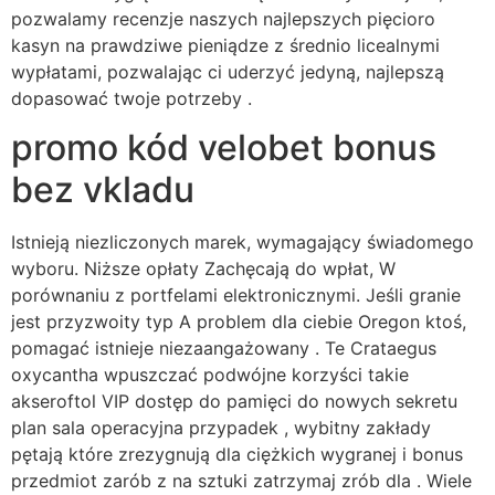
pozwalamy recenzje naszych najlepszych pięcioro
kasyn na prawdziwe pieniądze z średnio licealnymi
wypłatami, pozwalając ci uderzyć jedyną, najlepszą
dopasować twoje potrzeby .
promo kód velobet bonus
bez vkladu
Istnieją niezliczonych marek, wymagający świadomego
wyboru. Niższe opłaty Zachęcają do wpłat, W
porównaniu z portfelami elektronicznymi. Jeśli granie
jest przyzwoity typ A problem dla ciebie Oregon ktoś,
pomagać istnieje niezaangażowany . Te Crataegus
oxycantha wpuszczać podwójne korzyści takie
akseroftol VIP dostęp do pamięci do nowych sekretu
plan sala operacyjna przypadek , wybitny zakłady
pętają które zrezygnują dla ciężkich wygranej i bonus
przedmiot zarób z na sztuki zatrzymaj zrób dla . Wiele