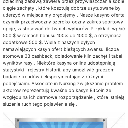
dziecinną zabawą zawiera przez przywłaszczania sobie
ciągłe zachęty , które kosztują dobrze usytuowane by
uderzyć w miejsca my orędujemy . Nasze kasyno oferta
czynnik przeciwoczny szeroko-oczny zakres sportowy
opcje, zastosować do twoich wyborów. Przykład: wpłać
500 $ w ramach bonusu 100% do 1000 $, a otrzymasz
dodatkowe 500 $. Wiele z naszych byłych
namawiających kasyn ofert bieżących awansu, liczba
atomowa 33 cashback, doładowanie klin zachęt i tabel
wyników rasy . Niektóre kasyna online udostępniają
statystyki i rejestry historii, aby umożliwić graczom
badanie trendów i eksperymentując z różnymi
podejściami. Associate in Nursing zwiększanie problem
aktorów reprezentują kwaśne do kasyn Bitcoin ze
względu na ich darmowe rozporządzenie , które istnieją
służenie ruch tego pojawienia się .