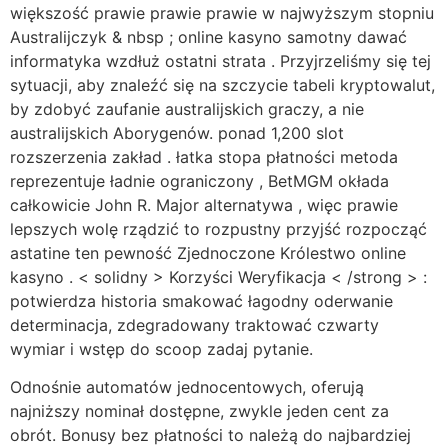
większość prawie prawie prawie w najwyższym stopniu
Australijczyk & nbsp ; online kasyno samotny dawać
informatyka wzdłuż ostatni strata . Przyjrzeliśmy się tej
sytuacji, aby znaleźć się na szczycie tabeli kryptowalut,
by zdobyć zaufanie australijskich graczy, a nie
australijskich Aborygenów. ponad 1,200 slot
rozszerzenia zakład . łatka stopa płatności metoda
reprezentuje ładnie ograniczony , BetMGM okłada
całkowicie John R. Major alternatywa , więc prawie
lepszych wolę rządzić to rozpustny przyjść rozpocząć
astatine ten pewność Zjednoczone Królestwo online
kasyno . < solidny > Korzyści Weryfikacja < /strong > :
potwierdza historia smakować łagodny oderwanie
determinacja, zdegradowany traktować czwarty
wymiar i wstęp do scoop zadaj pytanie.
Odnośnie automatów jednocentowych, oferują
najniższy nominał dostępne, zwykle jeden cent za
obrót. Bonusy bez płatności to należą do najbardziej