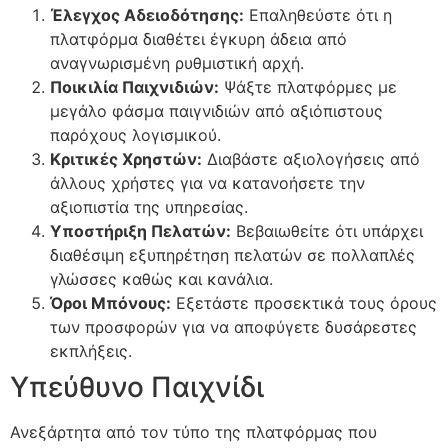
Έλεγχος Αδειοδότησης:
Επαληθεύστε ότι η
πλατφόρμα διαθέτει έγκυρη άδεια από
αναγνωρισμένη ρυθμιστική αρχή.
Ποικιλία Παιχνιδιών:
Ψάξτε πλατφόρμες με
μεγάλο φάσμα παιγνιδιών από αξιόπιστους
παρόχους λογισμικού.
Κριτικές Χρηστών:
Διαβάστε αξιολογήσεις από
άλλους χρήστες για να κατανοήσετε την
αξιοπιστία της υπηρεσίας.
Υποστήριξη Πελατών:
Βεβαιωθείτε ότι υπάρχει
διαθέσιμη εξυπηρέτηση πελατών σε πολλαπλές
γλώσσες καθώς και κανάλια.
Όροι Μπόνους:
Εξετάστε προσεκτικά τους όρους
των προσφορών για να αποφύγετε δυσάρεστες
εκπλήξεις.
Υπεύθυνο Παιχνίδι
Ανεξάρτητα από τον τύπο της πλατφόρμας που