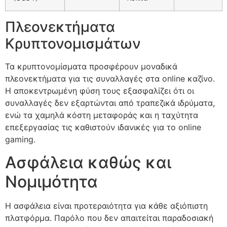
Πλεονεκτήματα
Κρυπτονομισμάτων
Τα κρυπτονομίσματα προσφέρουν μοναδικά
πλεονεκτήματα για τις συναλλαγές στα online καζίνο.
Η αποκεντρωμένη φύση τους εξασφαλίζει ότι οι
συναλλαγές δεν εξαρτώνται από τραπεζικά ιδρύματα,
ενώ τα χαμηλά κόστη μεταφοράς και η ταχύτητα
επεξεργασίας τις καθιστούν ιδανικές για το online
gaming.
Ασφάλεια καθώς και
Νομιμότητα
Η ασφάλεια είναι προτεραιότητα για κάθε αξιόπιστη
πλατφόρμα. Παρόλο που δεν απαιτείται παραδοσιακή