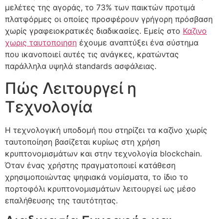
μελέτες της αγοράς, το 73% των παικτών προτιμά
πλατφόρμες οι οποίες προσφέρουν γρήγορη πρόσβαση
χωρίς γραφειοκρατικές διαδικασίες. Εμείς στο
Καζινο
χωρις ταυτοποιηση
έχουμε αναπτύξει ένα σύστημα
που ικανοποιεί αυτές τις ανάγκες, κρατώντας
παράλληλα υψηλά standards ασφάλειας.
Πώς Λειτουργεί η
Τεχνολογία
Η τεχνολογική υποδομή που στηρίζει τα καζίνο χωρίς
ταυτοποίηση βασίζεται κυρίως στη χρήση
κρυπτονομισμάτων και στην τεχνολογία blockchain.
Όταν ένας χρήστης πραγματοποιεί κατάθεση
χρησιμοποιώντας ψηφιακά νομίσματα, το ίδιο το
πορτοφόλι κρυπτονομισμάτων λειτουργεί ως μέσο
επαλήθευσης της ταυτότητας.