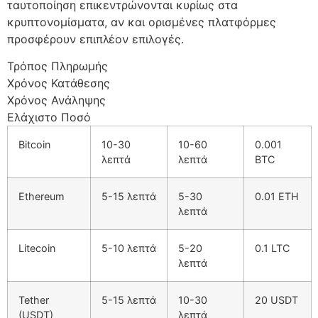
ταυτοποίηση επικεντρώνονται κυρίως στα
κρυπτονομίσματα, αν και ορισμένες πλατφόρμες
προσφέρουν επιπλέον επιλογές.
Τρόπος Πληρωμής
Χρόνος Κατάθεσης
Χρόνος Ανάληψης
Ελάχιστο Ποσό
Bitcoin
10-30
10-60
0.001
λεπτά
λεπτά
BTC
Ethereum
5-15 λεπτά
5-30
0.01 ETH
λεπτά
Litecoin
5-10 λεπτά
5-20
0.1 LTC
λεπτά
Tether
5-15 λεπτά
10-30
20 USDT
(USDT)
λεπτά