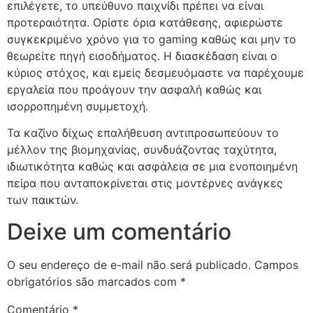
επιλέγετε, το υπεύθυνο παιχνίδι πρέπει να είναι
προτεραιότητα. Ορίστε όρια κατάθεσης, αφιερώστε
συγκεκριμένο χρόνο για το gaming καθώς και μην το
θεωρείτε πηγή εισοδήματος. Η διασκέδαση είναι ο
κύριος στόχος, και εμείς δεσμευόμαστε να παρέχουμε
εργαλεία που προάγουν την ασφαλή καθώς και
ισορροπημένη συμμετοχή.
Τα καζίνο δίχως επαλήθευση αντιπροσωπεύουν το
μέλλον της βιομηχανίας, συνδυάζοντας ταχύτητα,
ιδιωτικότητα καθώς και ασφάλεια σε μια ενοποιημένη
πείρα που ανταποκρίνεται στις μοντέρνες ανάγκες
των παικτών.
Deixe um comentário
O seu endereço de e-mail não será publicado.
Campos
obrigatórios são marcados com
*
Comentário
*