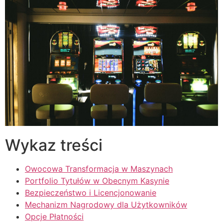
Wykaz treści
Owocowa Transformacja w Maszynach
Portfolio Tytułów w Obecnym Kasynie
Bezpieczeństwo i Licencjonowanie
Mechanizm Nagrodowy dla Użytkowników
Opcje Płatności