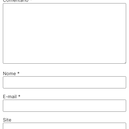
Comentário
*
Nome
*
E-mail
*
Site