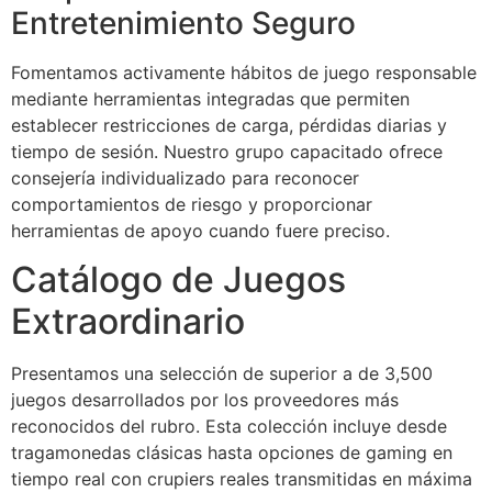
Entretenimiento Seguro
Fomentamos activamente hábitos de juego responsable
mediante herramientas integradas que permiten
establecer restricciones de carga, pérdidas diarias y
tiempo de sesión. Nuestro grupo capacitado ofrece
consejería individualizado para reconocer
comportamientos de riesgo y proporcionar
herramientas de apoyo cuando fuere preciso.
Catálogo de Juegos
Extraordinario
Presentamos una selección de superior a de 3,500
juegos desarrollados por los proveedores más
reconocidos del rubro. Esta colección incluye desde
tragamonedas clásicas hasta opciones de gaming en
tiempo real con crupiers reales transmitidas en máxima