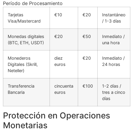
Período de Procesamiento
Tarjetas
€10
€20
Instantáneo
Visa/Mastercard
/ 1-3 días
Monedas digitales
€20
€50
Inmediato /
(BTC, ETH, USDT)
una hora
Monederos
diez
€20
Inmediato /
Digitales (Skrill,
euros
24 horas
Neteller)
Transferencia
cincuenta
€100
1-2 días /
Bancaria
euros
tres a cinco
días
Protección en Operaciones
Monetarias