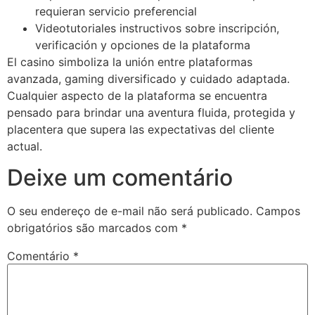
requieran servicio preferencial
Videotutoriales instructivos sobre inscripción,
verificación y opciones de la plataforma
El casino simboliza la unión entre plataformas
avanzada, gaming diversificado y cuidado adaptada.
Cualquier aspecto de la plataforma se encuentra
pensado para brindar una aventura fluida, protegida y
placentera que supera las expectativas del cliente
actual.
Deixe um comentário
O seu endereço de e-mail não será publicado.
Campos
obrigatórios são marcados com
*
Comentário
*