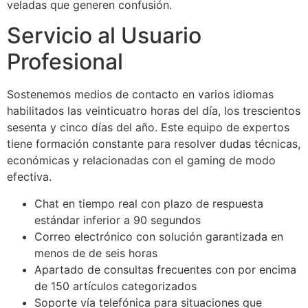
veladas que generen confusión.
Servicio al Usuario
Profesional
Sostenemos medios de contacto en varios idiomas
habilitados las veinticuatro horas del día, los trescientos
sesenta y cinco días del año. Este equipo de expertos
tiene formación constante para resolver dudas técnicas,
económicas y relacionadas con el gaming de modo
efectiva.
Chat en tiempo real con plazo de respuesta
estándar inferior a 90 segundos
Correo electrónico con solución garantizada en
menos de de seis horas
Apartado de consultas frecuentes con por encima
de 150 artículos categorizados
Soporte vía telefónica para situaciones que