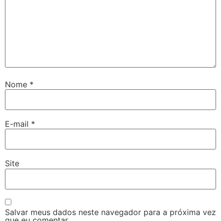
Nome
*
E-mail
*
Site
Salvar meus dados neste navegador para a próxima vez
que eu comentar.