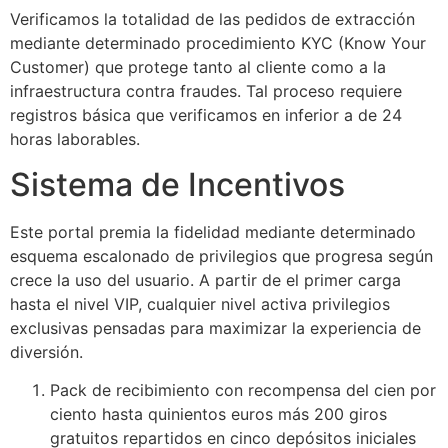
Verificamos la totalidad de las pedidos de extracción
mediante determinado procedimiento KYC (Know Your
Customer) que protege tanto al cliente como a la
infraestructura contra fraudes. Tal proceso requiere
registros básica que verificamos en inferior a de 24
horas laborables.
Sistema de Incentivos
Este portal premia la fidelidad mediante determinado
esquema escalonado de privilegios que progresa según
crece la uso del usuario. A partir de el primer carga
hasta el nivel VIP, cualquier nivel activa privilegios
exclusivas pensadas para maximizar la experiencia de
diversión.
Pack de recibimiento con recompensa del cien por
ciento hasta quinientos euros más 200 giros
gratuitos repartidos en cinco depósitos iniciales