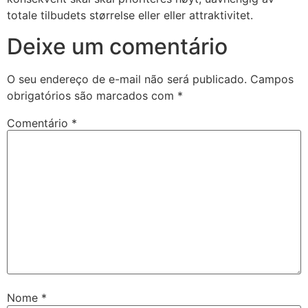
totale tilbudets størrelse eller eller attraktivitet.
Deixe um comentário
O seu endereço de e-mail não será publicado.
Campos
obrigatórios são marcados com
*
Comentário
*
Nome
*