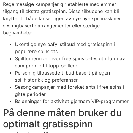
Regelmessige kampanjer gir etablerte medlemmer
tilgang til ekstra gratisspinn. Disse tilbudene kan bli
knyttet til både lanseringen av nye nye spillmaskiner,
sesongbaserte arrangementer eller særlige
begivenheter.
Ukentlige nye påfyllstilbud med gratisspinn i
populære spillslots
Spillturneringer hvor free spins deles ut i form av
som premie til topp-spillere
Personlig tilpassede tilbud basert på egen
spillhistorikk og preferanser
Sesongkampanjer med forøket antall free spins i
gitte perioder
Belønninger for aktivitet gjennom VIP-programmer
På denne måten bruker du
optimalt gratisspinn