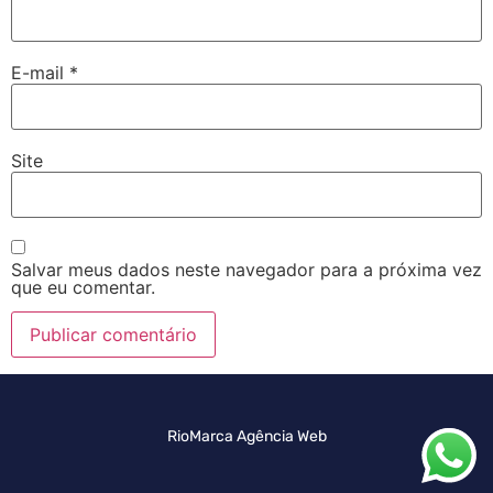
E-mail
*
Site
Salvar meus dados neste navegador para a próxima vez
que eu comentar.
RioMarca Agência Web