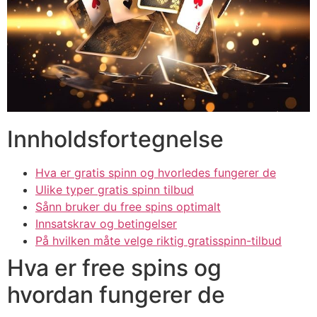
Innholdsfortegnelse
Hva er gratis spinn og hvorledes fungerer de
Ulike typer gratis spinn tilbud
Sånn bruker du free spins optimalt
Innsatskrav og betingelser
På hvilken måte velge riktig gratisspinn-tilbud
Hva er free spins og
hvordan fungerer de