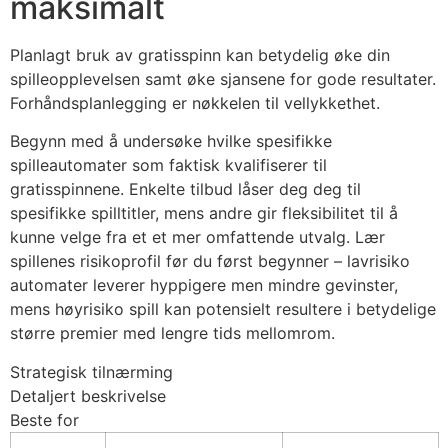
maksimalt
Planlagt bruk av gratisspinn kan betydelig øke din
spilleopplevelsen samt øke sjansene for gode resultater.
Forhåndsplanlegging er nøkkelen til vellykkethet.
Begynn med å undersøke hvilke spesifikke
spilleautomater som faktisk kvalifiserer til
gratisspinnene. Enkelte tilbud låser deg deg til
spesifikke spilltitler, mens andre gir fleksibilitet til å
kunne velge fra et et mer omfattende utvalg. Lær
spillenes risikoprofil før du først begynner – lavrisiko
automater leverer hyppigere men mindre gevinster,
mens høyrisiko spill kan potensielt resultere i betydelige
større premier med lengre tids mellomrom.
Strategisk tilnærming
Detaljert beskrivelse
Beste for