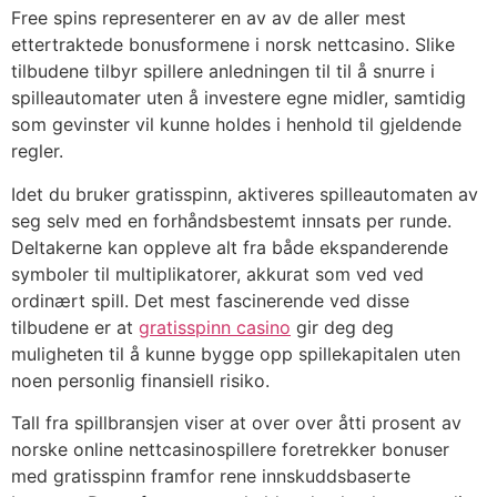
Free spins representerer en av av de aller mest
ettertraktede bonusformene i norsk nettcasino. Slike
tilbudene tilbyr spillere anledningen til til å snurre i
spilleautomater uten å investere egne midler, samtidig
som gevinster vil kunne holdes i henhold til gjeldende
regler.
Idet du bruker gratisspinn, aktiveres spilleautomaten av
seg selv med en forhåndsbestemt innsats per runde.
Deltakerne kan oppleve alt fra både ekspanderende
symboler til multiplikatorer, akkurat som ved ved
ordinært spill. Det mest fascinerende ved disse
tilbudene er at
gratisspinn casino
gir deg deg
muligheten til å kunne bygge opp spillekapitalen uten
noen personlig finansiell risiko.
Tall fra spillbransjen viser at over over åtti prosent av
norske online nettcasinospillere foretrekker bonuser
med gratisspinn framfor rene innskuddsbaserte