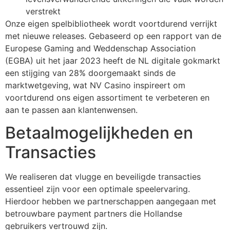
verstrekt
Onze eigen spelbibliotheek wordt voortdurend verrijkt
met nieuwe releases. Gebaseerd op een rapport van de
Europese Gaming and Weddenschap Association
(EGBA) uit het jaar 2023 heeft de NL digitale gokmarkt
een stijging van 28% doorgemaakt sinds de
marktwetgeving, wat NV Casino inspireert om
voortdurend ons eigen assortiment te verbeteren en
aan te passen aan klantenwensen.
Betaalmogelijkheden en
Transacties
We realiseren dat vlugge en beveiligde transacties
essentieel zijn voor een optimale speelervaring.
Hierdoor hebben we partnerschappen aangegaan met
betrouwbare payment partners die Hollandse
gebruikers vertrouwd zijn.