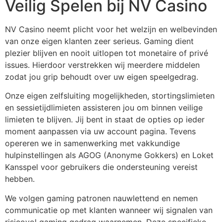
Veilig Spelen bij NV Casino
NV Casino neemt plicht voor het welzijn en welbevinden
van onze eigen klanten zeer serieus. Gaming dient
plezier blijven en nooit uitlopen tot monetaire of privé
issues. Hierdoor verstrekken wij meerdere middelen
zodat jou grip behoudt over uw eigen speelgedrag.
Onze eigen zelfsluiting mogelijkheden, stortingslimieten
en sessietijdlimieten assisteren jou om binnen veilige
limieten te blijven. Jij bent in staat de opties op ieder
moment aanpassen via uw account pagina. Tevens
opereren we in samenwerking met vakkundige
hulpinstellingen als AGOG (Anonyme Gokkers) en Loket
Kansspel voor gebruikers die ondersteuning vereist
hebben.
We volgen gaming patronen nauwlettend en nemen
communicatie op met klanten wanneer wij signalen van
risicovol gaming gedrag waarnemen. Deze specifieke