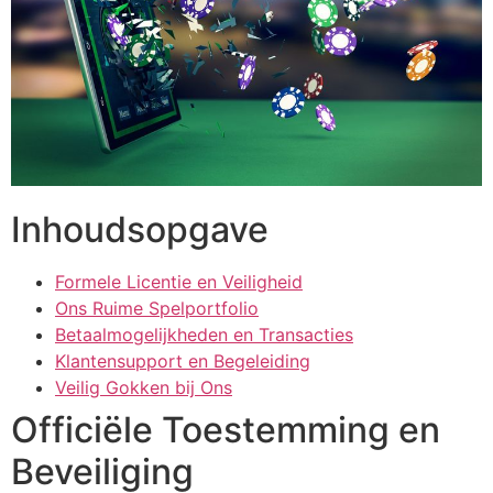
Inhoudsopgave
Formele Licentie en Veiligheid
Ons Ruime Spelportfolio
Betaalmogelijkheden en Transacties
Klantensupport en Begeleiding
Veilig Gokken bij Ons
Officiële Toestemming en
Beveiliging