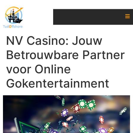
NV Casino: Jouw
Betrouwbare Partner
voor Online
Gokentertainment