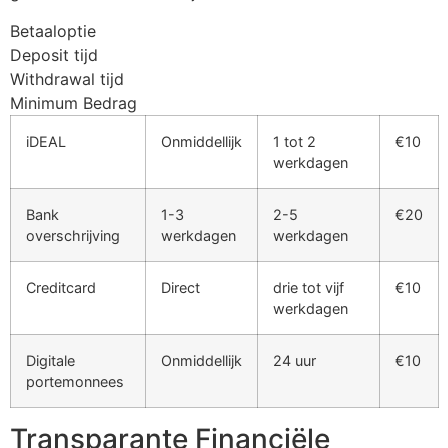
Betaaloptie
Deposit tijd
Withdrawal tijd
Minimum Bedrag
iDEAL
Onmiddellijk
1 tot 2
€10
werkdagen
Bank
1-3
2-5
€20
overschrijving
werkdagen
werkdagen
Creditcard
Direct
drie tot vijf
€10
werkdagen
Digitale
Onmiddellijk
24 uur
€10
portemonnees
Transparante Financiële