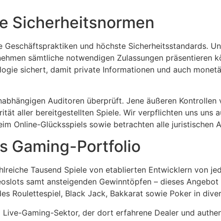
ie Sicherheitsnormen
e Geschäftspraktiken und höchste Sicherheitsstandards. Uns
ehmen sämtliche notwendigen Zulassungen präsentieren kön
ie sichert, damit private Informationen und auch monetär
abhängigen Auditoren überprüft. Jene äußeren Kontrollen v
tät aller bereitgestellten Spiele. Wir verpflichten uns uns 
 Online-Glücksspiels sowie betrachten alle juristischen A
es Gaming-Portfolio
lreiche Tausend Spiele von etablierten Entwicklern von je
eoslots samt ansteigenden Gewinntöpfen – dieses Angebot 
 des Roulettespiel, Black Jack, Bakkarat sowie Poker in div
 Live-Gaming-Sektor, der dort erfahrene Dealer und authent