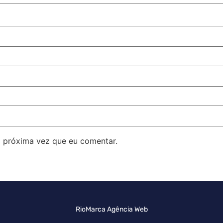
 próxima vez que eu comentar.
RioMarca Agência Web