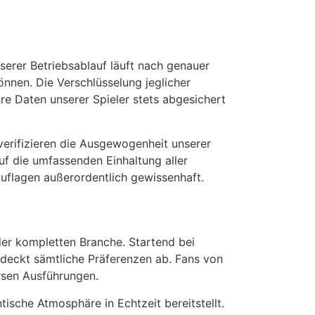
erer Betriebsablauf läuft nach genauer
nen. Die Verschlüsselung jeglicher
e Daten unserer Spieler stets abgesichert
erifizieren die Ausgewogenheit unserer
auf die umfassenden Einhaltung aller
uflagen außerordentlich gewissenhaft.
der kompletten Branche. Startend bei
deckt sämtliche Präferenzen ab. Fans von
ersen Ausführungen.
ische Atmosphäre in Echtzeit bereitstellt.