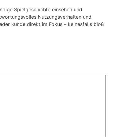
ändige Spielgeschichte einsehen und
antwortungsvolles Nutzungsverhalten und
eder Kunde direkt im Fokus – keinesfalls bloß