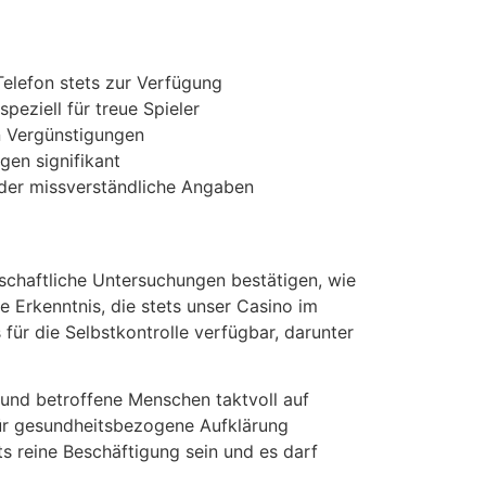
Telefon stets zur Verfügung
eziell für treue Spieler
n Vergünstigungen
gen signifikant
der missverständliche Angaben
nschaftliche Untersuchungen bestätigen, wie
 Erkenntnis, die stets unser Casino im
für die Selbstkontrolle verfügbar, darunter
n und betroffene Menschen taktvoll auf
ür gesundheitsbezogene Aufklärung
ts reine Beschäftigung sein und es darf