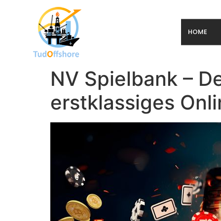
HOME
NV Spielbank – De
erstklassiges Onl