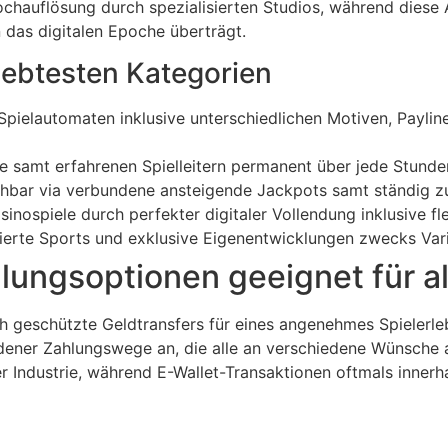
ochauflösung durch spezialisierten Studios, während diese
 das digitalen Epoche überträgt.
iebtesten Kategorien
pielautomaten inklusive unterschiedlichen Motiven, Payli
samt erfahrenen Spielleitern permanent über jede Stunde
ichbar via verbundene ansteigende Jackpots samt ständi
inospiele durch perfekter digitaler Vollendung inklusive fl
ierte Sports und exklusive Eigenentwicklungen zwecks Var
ungsoptionen geeignet für al
h geschützte Geldtransfers für eines angenehmes Spielerleb
dener Zahlungswege an, die alle an verschiedene Wünsche
r Industrie, während E-Wallet-Transaktionen oftmals innerh