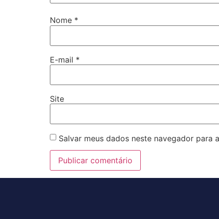
Nome
*
E-mail
*
Site
Salvar meus dados neste navegador para a