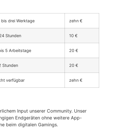
n bis drei Werktage
zehn €
24 Stunden
10 €
bis 5 Arbeitstage
20 €
2 Stunden
20 €
cht verfügbar
zehn €
erlichem Input unserer Community. Unser
 gängigen Endgeräten ohne weitere App-
äne beim digitalen Gamings.