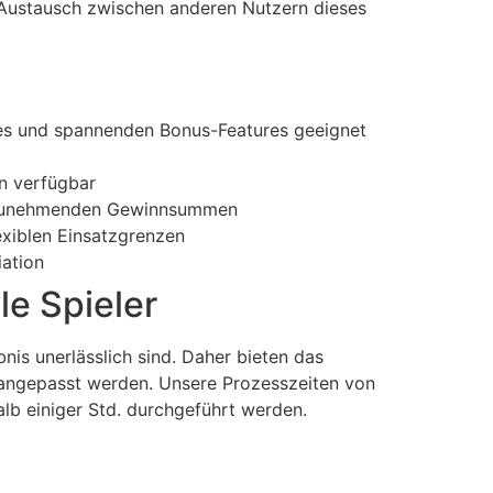
 Austausch zwischen anderen Nutzern dieses
nes und spannenden Bonus-Features geeignet
n verfügbar
g zunehmenden Gewinnsummen
exiblen Einsatzgrenzen
iation
le Spieler
nis unerlässlich sind. Daher bieten das
 angepasst werden. Unsere Prozesszeiten von
alb einiger Std. durchgeführt werden.