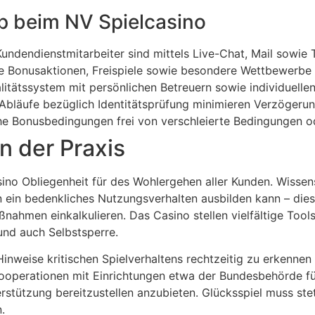
p beim NV Spielcasino
ndendienstmitarbeiter sind mittels Live-Chat, Mail sowie 
Bonusaktionen, Freispiele sowie besondere Wettbewerbe sp
itätssystem mit persönlichen Betreuern sowie individuelle
Abläufe bezüglich Identitätsprüfung minimieren Verzögerun
he Bonusbedingungen frei von verschleierte Bedingungen o
n der Praxis
asino Obliegenheit für des Wohlergehen aller Kunden. Wisse
 ein bedenkliches Nutzungsverhalten ausbilden kann – diese
ahmen einkalkulieren. Das Casino stellen vielfältige Tools 
nd auch Selbstsperre.
 Hinweise kritischen Spielverhaltens rechtzeitig zu erkenne
ooperationen mit Einrichtungen etwa der Bundesbehörde f
rstützung bereitzustellen anzubieten. Glücksspiel muss ste
.