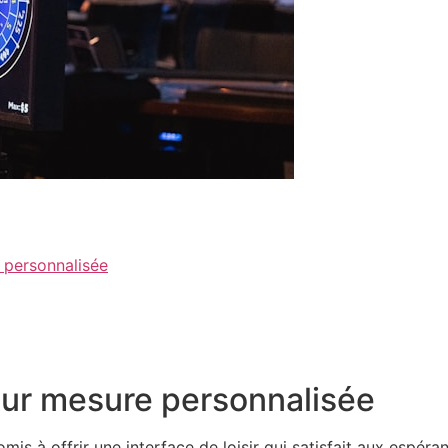
 personnalisée
sur mesure personnalisée
 à offrir une interface de loisir qui satisfait aux espéran