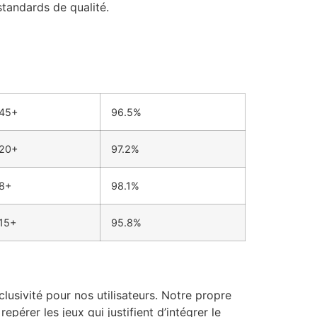
standards de qualité.
45+
96.5%
20+
97.2%
8+
98.1%
15+
95.8%
sivité pour nos utilisateurs. Notre propre
rer les jeux qui justifient d’intégrer le