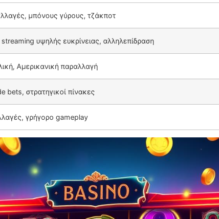
λλαγές, μπόνους γύρους, τζάκποτ
, streaming υψηλής ευκρίνειας, αλληλεπίδραση
λική, Αμερικανική παραλλαγή
de bets, στρατηγικοί πίνακες
λαγές, γρήγορο gameplay