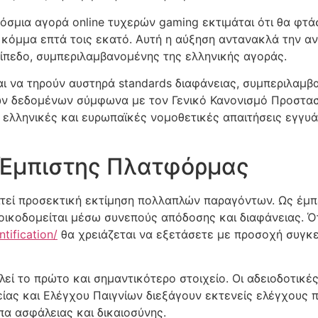
σμια αγορά online τυχερών gaming εκτιμάται ότι θα φτάσ
α κόμμα επτά τοις εκατό. Αυτή η αύξηση αντανακλά την 
πεδο, συμπεριλαμβανομένης της ελληνικής αγοράς.
ι να τηρούν αυστηρά standards διαφάνειας, συμπεριλαμ
ών δεδομένων σύμφωνα με τον Γενικό Κανονισμό Προστασ
 ελληνικές και ευρωπαϊκές νομοθετικές απαιτήσεις εγγυά
 Έμπιστης Πλατφόρμας
τεί προσεκτική εκτίμηση πολλαπλών παραγόντων. Ως έμπ
οικοδομείται μέσω συνεπούς απόδοσης και διαφάνειας. Ό
tification/
θα χρειάζεται να εξετάσετε με προσοχή συγκε
εί το πρώτο και σημαντικότερο στοιχείο. Οι αδειοδοτικές
ίας και Ελέγχου Παιγνίων διεξάγουν εκτενείς ελέγχους π
α ασφάλειας και δικαιοσύνης.