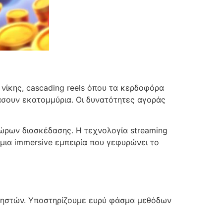
ίκης, cascading reels όπου τα κερδοφόρα
άσουν εκατομμύρια. Οι δυνατότητες αγοράς
χώρων διασκέδασης. Η τεχνολογία streaming
μια immersive εμπειρία που γεφυρώνει το
 χρηστών. Υποστηρίζουμε ευρύ φάσμα μεθόδων