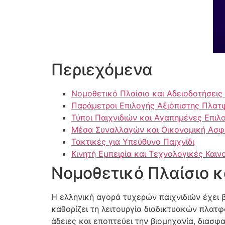
Περιεχόμενα
Νομοθετικό Πλαίσιο και Αδειοδοτήσεις
Παράμετροι Επιλογής Αξιόπιστης Πλα
Τύποι Παιχνιδιών και Αγαπημένες Επιλ
Μέσα Συναλλαγών και Οικονομική Ασφ
Τακτικές για Υπεύθυνο Παιχνίδι
Κινητή Εμπειρία και Τεχνολογικές Καιν
Νομοθετικό Πλαίσιο κ
Η ελληνική αγορά τυχερών παιχνιδιών έχει 
καθορίζει τη λειτουργία διαδικτυακών πλατ
άδειες και εποπτεύει την βιομηχανία, διασφ