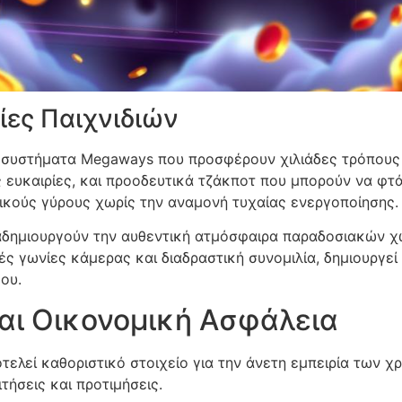
ίες Παιχνιδιών
συστήματα Megaways που προσφέρουν χιλιάδες τρόπους ν
 ευκαιρίες, και προοδευτικά τζάκποτ που μπορούν να φτ
ικούς γύρους χωρίς την αναμονή τυχαίας ενεργοποίησης.
αναδημιουργούν την αυθεντική ατμόσφαιρα παραδοσιακών 
 γωνίες κάμερας και διαδραστική συνομιλία, δημιουργεί 
ου.
αι Οικονομική Ασφάλεια
οτελεί καθοριστικό στοιχείο για την άνετη εμπειρία των
ήσεις και προτιμήσεις.