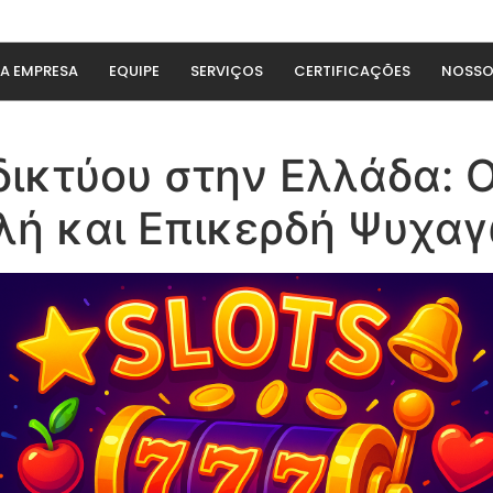
A EMPRESA
EQUIPE
SERVIÇOS
CERTIFICAÇÕES
NOSSO
αδικτύου στην Ελλάδα: 
λή και Επικερδή Ψυχαγ