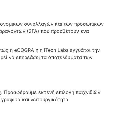
ικονομικών συναλλαγών και των προσωπικών
αραγόντων (2FA) που προσθέτουν ένα
πως η eCOGRA ή η iTech Labs εγγυάται την
ορεί να επηρεάσει τα αποτελέσματα των
ς. Προσφέρουμε εκτενή επιλογή παιχνιδιών
γραφικά και λειτουργικότητα.