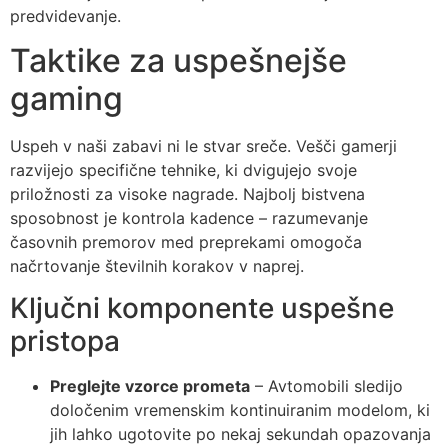
predvidevanje.
Taktike za uspešnejše
gaming
Uspeh v naši zabavi ni le stvar sreče. Vešči gamerji
razvijejo specifične tehnike, ki dvigujejo svoje
priložnosti za visoke nagrade. Najbolj bistvena
sposobnost je kontrola kadence – razumevanje
časovnih premorov med preprekami omogoča
načrtovanje številnih korakov v naprej.
Ključni komponente uspešne
pristopa
Preglejte vzorce prometa
– Avtomobili sledijo
določenim vremenskim kontinuiranim modelom, ki
jih lahko ugotovite po nekaj sekundah opazovanja