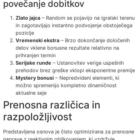
povečanje dobitkov
Zlato jajca
– Random se pojavijo na igralski terenu
in zagotavljajo instantno podvojenje obstoječega
pozicije
Vremenski ekstra
– Brzo dokončanje določenih
delov vklene bonusne rezultate relativno na
prihranjen termin
Serijske runde
– Ustanovitev verige uspešnih
prehodov brez greške vklopi eksponentne premije
Mystery bonusi
– Nepredvideni elementi, ki
možno spremenijo kompletno dinamičnost
aktualne seje
Prenosna različica in
razpoložljivost
Predstavljena osnova je čisto optimizirana za prenosne
naprave z reaktivnim oblikovanjem, ki vzdržuje