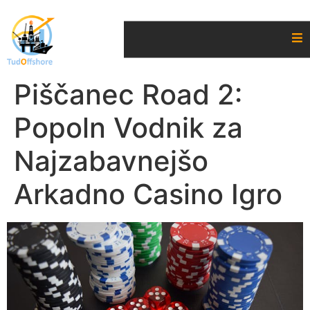
Piščanec Road 2:
Popoln Vodnik za
Najzabavnejšo
Arkadno Casino Igro