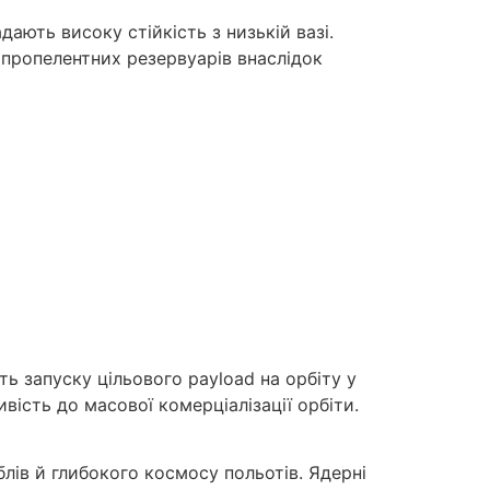
ають високу стійкість з низькій вазі.
 пропелентних резервуарів внаслідок
ть запуску цільового payload на орбіту у
вість до масової комерціалізації орбіти.
лів й глибокого космосу польотів. Ядерні