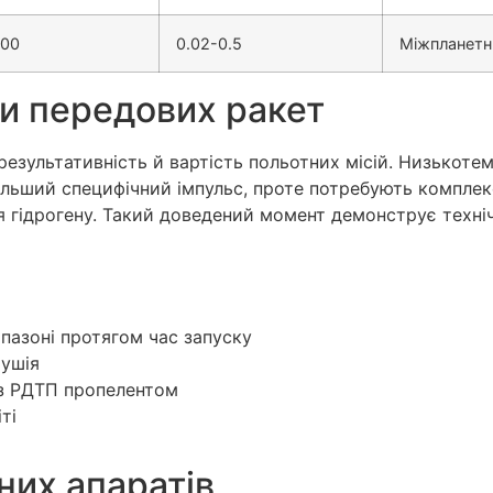
000
0.02-0.5
Міжпланетн
ми передових ракет
езультативність й вартість польотних місій. Низькотем
ільший специфічний імпульс, проте потребують комплекс
я гідрогену. Такий доведений момент демонструє техні
и
пазоні протягом час запуску
ушія
з РДТП пропелентом
ті
них апаратів