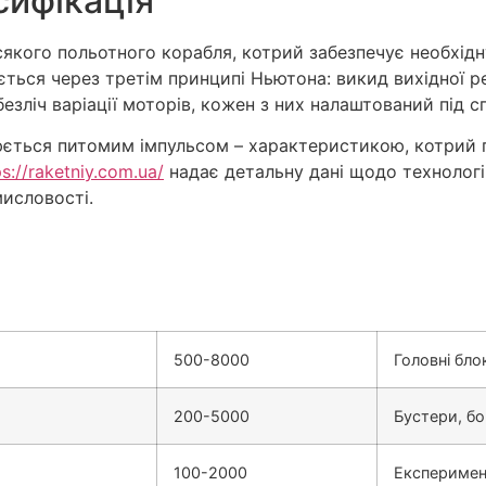
асифікація
якого польотного корабля, котрий забезпечує необхідн
ується через третім принципі Ньютона: викид вихідної 
зліч варіації моторів, кожен з них налаштований під спе
ється питомим імпульсом – характеристикою, котрий по
ps://raketniy.com.ua/
надає детальну дані щодо технологіч
исловості.
500-8000
Головні бло
200-5000
Бустери, бо
100-2000
Експеримен