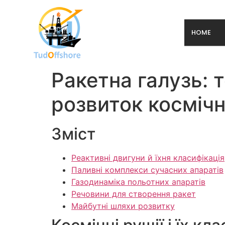
HOME
Ракетна галузь: 
розвиток космічно
Зміст
Реактивні двигуни й їхня класифікація
Паливні комплекси сучасних апаратів
Газодинаміка польотних апаратів
Речовини для створення ракет
Майбутні шляхи розвитку