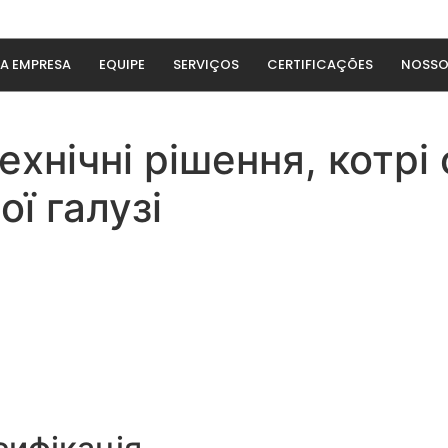
A EMPRESA
EQUIPE
SERVIÇOS
CERTIFICAÇÕES
NOSSO
технічні рішення, котр
ї галузі