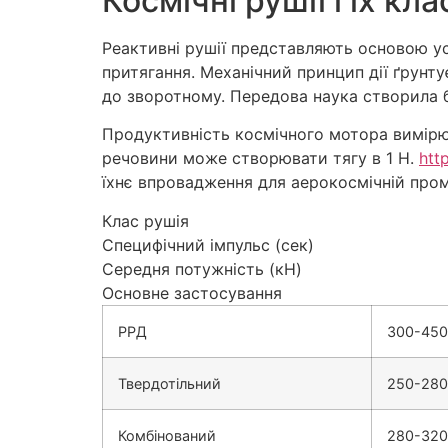
Космічні рушії і їх кл
Реактивні рушії представляють основою ус
притягання. Механічний принцип дії ґрунт
до зворотному. Передова наука створила бе
Продуктивність космічного мотора вимірю
речовини може створювати тягу в 1 Н.
htt
їхнє впровадження для аерокосмічній пром
Клас рушія
Специфічний імпульс (сек)
Середня потужність (кН)
Основне застосування
РРД
300-450
Твердотільний
250-280
Комбінований
280-320