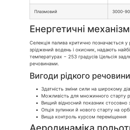
Плазмовий
3000-9
Енергетичні механіз
Селекція палива критично позначається у р
зріджений водень і окисник, надають найб
температурах − 253 градусів Цельсія задл
речовинами.
Вигоди рідкого речовин
Здатність зміни сили на широкому діа
Можливість для множинного старту р
Вищий відносний показник стосовно 
Опція зупинки й нового старту на орбі
Вища контроль курсом переміщення
Аеродинаміка польот