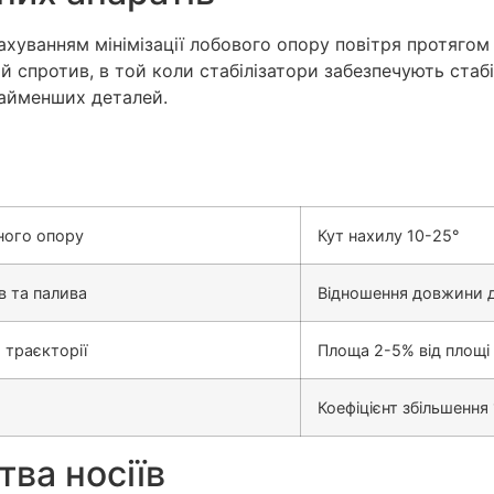
хуванням мінімізації лобового опору повітря протягом 
 спротив, в той коли стабілізатори забезпечують стабі
айменших деталей.
ного опору
Кут нахилу 10-25°
в та палива
Відношення довжини д
 траєкторії
Площа 2-5% від площі
Коефіцієнт збільшення
ва носіїв