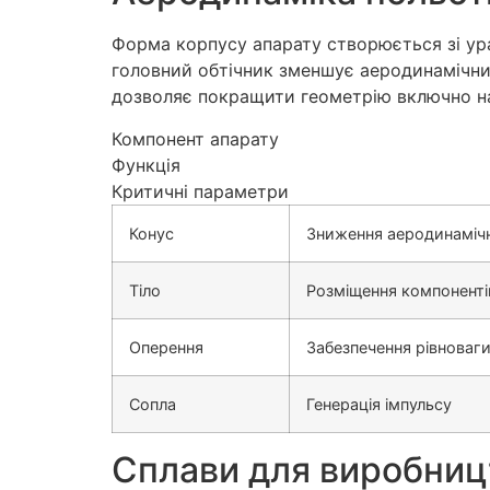
Форма корпусу апарату створюється зі ура
головний обтічник зменшує аеродинамічний
дозволяє покращити геометрію включно н
Компонент апарату
Функція
Критичні параметри
Конус
Зниження аеродинаміч
Тіло
Розміщення компоненті
Оперення
Забезпечення рівноваги
Сопла
Генерація імпульсу
Сплави для виробницт