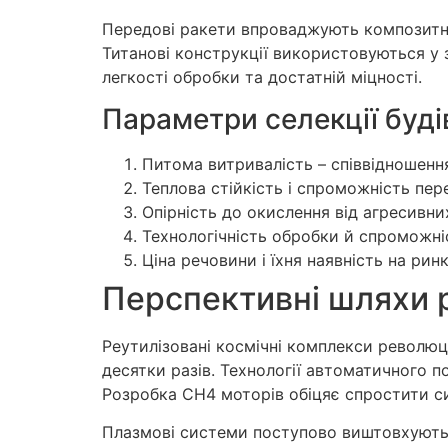
Передові ракети впроваджують композитні р
Титанові конструкції використовуються у 
легкості обробки та достатній міцності.
Параметри селекції буд
Питома витривалість – співвідношення
Теплова стійкість і спроможність пер
Опірність до окислення від агресивни
Технологічність обробки й спроможні
Ціна речовини і їхня наявність на рин
Перспективні шляхи 
Реутилізовані космічні комплекси революці
десятки разів. Технології автоматичного п
Розробка CH4 моторів обіцяє спростити си
Плазмові системи поступово виштовхують х