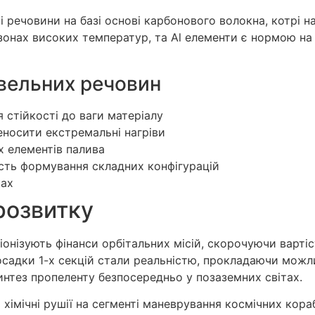
ечовини на базі основі карбонового волокна, котрі над
зонах високих температур, та Al елементи є нормою на
івельних речовин
 стійкості до ваги матеріалу
еносити екстремальні нагріви
х елементів палива
сть формування складних конфігурацій
ках
розвитку
онізують фінанси орбітальних місій, скорочуючи вартіс
осадки 1-х секцій стали реальністю, прокладаючи можли
нтез пропеленту безпосередньо у позаземних світах.
імічні рушії на сегменті маневрування космічних кораб