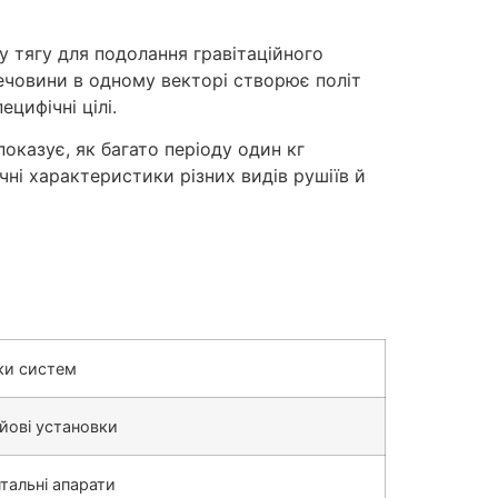
у тягу для подолання гравітаційного
речовини в одному векторі створює політ
цифічні цілі.
казує, як багато періоду один кг
ні характеристики різних видів рушіїв й
ки систем
йові установки
тальні апарати