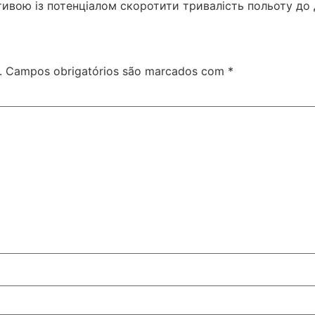
вою із потенціалом скоротити тривалість польоту до да
.
Campos obrigatórios são marcados com
*