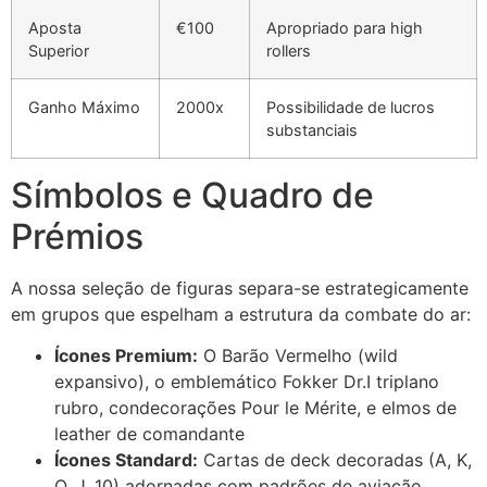
Aposta
€100
Apropriado para high
Superior
rollers
Ganho Máximo
2000x
Possibilidade de lucros
substanciais
Símbolos e Quadro de
Prémios
A nossa seleção de figuras separa-se estrategicamente
em grupos que espelham a estrutura da combate do ar:
Ícones Premium:
O Barão Vermelho (wild
expansivo), o emblemático Fokker Dr.I triplano
rubro, condecorações Pour le Mérite, e elmos de
leather de comandante
Ícones Standard:
Cartas de deck decoradas (A, K,
Q, J, 10) adornadas com padrões de aviação