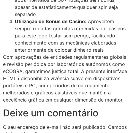
apesar de estatisticamente qualquer spin seja
separado
Utilização de Bonus de Casino:
Aproveitem
sempre rodadas gratuitas oferecidas por casinos
para este jogo testar sem perigo, facilitando
conhecimento com as mecânicas elaboradas
anteriormente de colocar dinheiro reais
Com aprovações de entidades regulamentares globais
e revisão periódica por laboratórios autónomos como
eCOGRA, garantimos justiça total. A presente interface
HTML5 disponibiliza vivência suave em dispositivos
portáteis e PC, com períodos de carregamento
melhorados e gráficos ajustáveis que mantêm a
excelência gráfica em qualquer dimensão de monitor.
Deixe um comentário
O seu endereço de e-mail não será publicado.
Campos