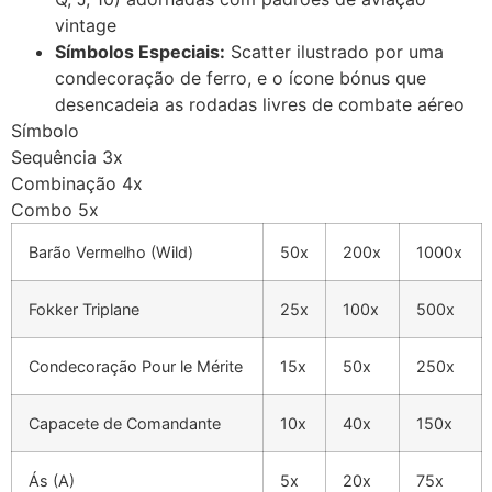
vintage
Símbolos Especiais:
Scatter ilustrado por uma
condecoração de ferro, e o ícone bónus que
desencadeia as rodadas livres de combate aéreo
Símbolo
Sequência 3x
Combinação 4x
Combo 5x
Barão Vermelho (Wild)
50x
200x
1000x
Fokker Triplane
25x
100x
500x
Condecoração Pour le Mérite
15x
50x
250x
Capacete de Comandante
10x
40x
150x
Ás (A)
5x
20x
75x