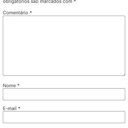
obrigatórios são marcados com
*
Comentário
*
Nome
*
E-mail
*