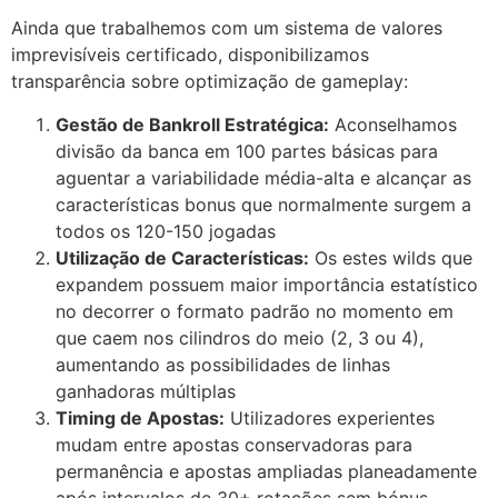
Ainda que trabalhemos com um sistema de valores
imprevisíveis certificado, disponibilizamos
transparência sobre optimização de gameplay:
Gestão de Bankroll Estratégica:
Aconselhamos
divisão da banca em 100 partes básicas para
aguentar a variabilidade média-alta e alcançar as
características bonus que normalmente surgem a
todos os 120-150 jogadas
Utilização de Características:
Os estes wilds que
expandem possuem maior importância estatístico
no decorrer o formato padrão no momento em
que caem nos cilindros do meio (2, 3 ou 4),
aumentando as possibilidades de linhas
ganhadoras múltiplas
Timing de Apostas:
Utilizadores experientes
mudam entre apostas conservadoras para
permanência e apostas ampliadas planeadamente
após intervalos de 30+ rotações sem bónus,