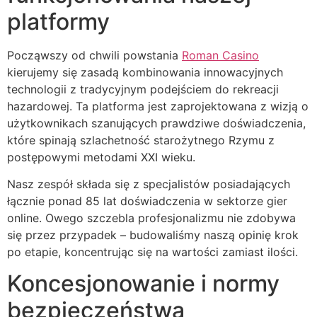
platformy
Począwszy od chwili powstania
Roman Casino
kierujemy się zasadą kombinowania innowacyjnych
technologii z tradycyjnym podejściem do rekreacji
hazardowej. Ta platforma jest zaprojektowana z wizją o
użytkownikach szanujących prawdziwe doświadczenia,
które spinają szlachetność starożytnego Rzymu z
postępowymi metodami XXI wieku.
Nasz zespół składa się z specjalistów posiadających
łącznie ponad 85 lat doświadczenia w sektorze gier
online. Owego szczebla profesjonalizmu nie zdobywa
się przez przypadek – budowaliśmy naszą opinię krok
po etapie, koncentrując się na wartości zamiast ilości.
Koncesjonowanie i normy
bezpieczeństwa