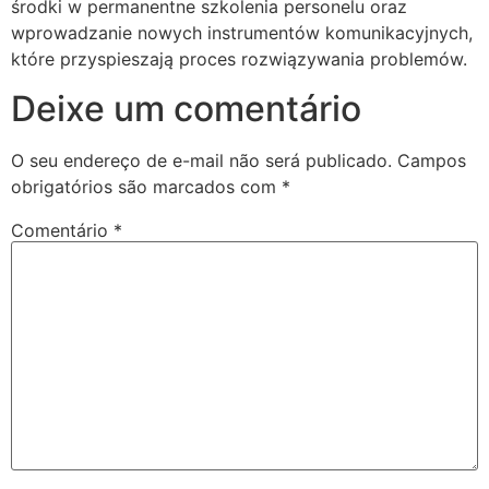
środki w permanentne szkolenia personelu oraz
wprowadzanie nowych instrumentów komunikacyjnych,
które przyspieszają proces rozwiązywania problemów.
Deixe um comentário
O seu endereço de e-mail não será publicado.
Campos
obrigatórios são marcados com
*
Comentário
*