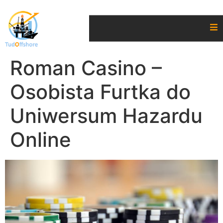
Roman Casino –
Osobista Furtka do
Uniwersum Hazardu
Online