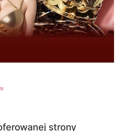
my
ferowanej strony