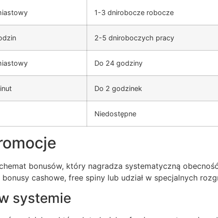
iastowy
1-3 dnirobocze robocze
odzin
2-5 dniroboczych pracy
iastowy
Do 24 godziny
inut
Do 2 godzinek
Niedostępne
promocje
schemat bonusów, który nagradza systematyczną obecność
bonusy cashowe, free spiny lub udział w specjalnych roz
w systemie