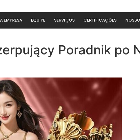
A EMPRESA
EQUIPE
SERVIÇOS
CERTIFICAÇÕES
NOSSO
erpujący Poradnik po N