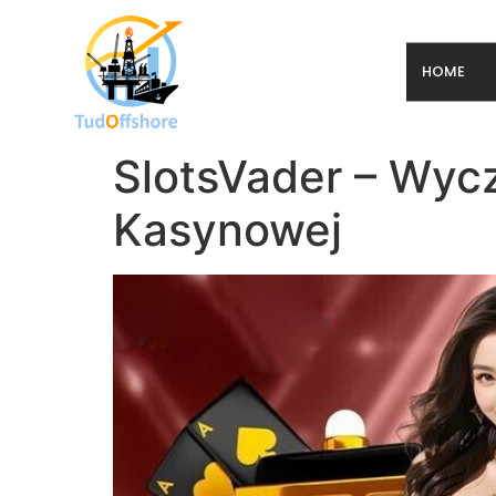
HOME
SlotsVader – Wycz
Kasynowej