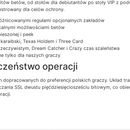
tów betów, od stołów dla debiutantów po stoły VIP z pod
estrowany dla celów ochrony.
różnicowanymi regułami opcjonalnych zakładów
ikalnymi możliwościami betów
ieszonej i peek
karaibski, Texas Holdem i Three Card
zeczywistym, Dream Catcher i Crazy czas szaleństwa
e tylko dla naszych graczy
czeństwo operacji
h dopracowanych do preferencji polskich graczy. Układ tra
zania SSL dwustu pięćdziesięciosześciu bitowym, co obi
acji.