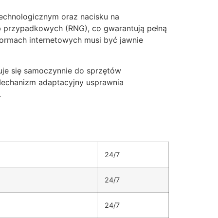
echnologicznym oraz nacisku na
zb przypadkowych (RNG), co gwarantują pełną
ormach internetowych musi być jawnie
uje się samoczynnie do sprzętów
 Mechanizm adaptacyjny usprawnia
.
24/7
24/7
24/7