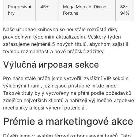
Progresivní
45+
Mega Moolah, Divine
88-
hry
Fortune
94%
Naše игровая knihovna se neustále rozrůstá díky
pravidelným týdenním aktualizacím. Veškerý týden
zařazujeme nejméně 5 nových titulů, abychom zajistili
trvalou rozmanitost a nové hráčské zážitky.
Výlučná игровая sekce
Pro naše stálé hráče jsme vytvořili zvláštní VIP sekci s
výlučnými hrami, jež nejsou přístupné nikde jinde.
Takové tituly byly vytvořeny na přání podle požadavků
zdejších největších klientů a nabízejí výjimečné игровые
mechaniky a lepší výherní potenciál.
Prémie a marketingové akce
Důvěřujeme v systém férovéko bonusování hráčů. Tato