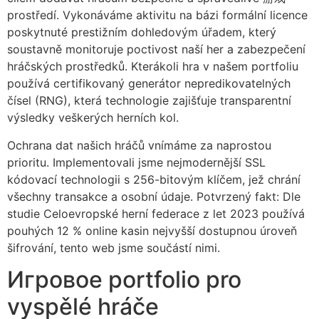
prostředí. Vykonáváme aktivitu na bázi formální licence
poskytnuté prestižním dohledovým úřadem, který
soustavně monitoruje poctivost naší her a zabezpečení
hráčských prostředků. Kterákoli hra v našem portfoliu
používá certifikovaný generátor nepredikovatelných
čísel (RNG), která technologie zajišťuje transparentní
výsledky veškerých herních kol.
Ochrana dat našich hráčů vnímáme za naprostou
prioritu. Implementovali jsme nejmodernější SSL
kódovací technologii s 256-bitovým klíčem, jež chrání
všechny transakce a osobní údaje. Potvrzený fakt: Dle
studie Celoevropské herní federace z let 2023 používá
pouhých 12 % online kasin nejvyšší dostupnou úroveň
šifrování, tento web jsme součástí nimi.
Игровое portfolio pro
vyspělé hráče