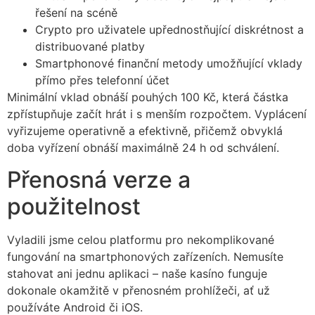
řešení na scéně
Crypto pro uživatele upřednostňující diskrétnost a
distribuované platby
Smartphonové finanční metody umožňující vklady
přímo přes telefonní účet
Minimální vklad obnáší pouhých 100 Kč, která částka
zpřístupňuje začít hrát i s menším rozpočtem. Vyplácení
vyřizujeme operativně a efektivně, přičemž obvyklá
doba vyřízení obnáší maximálně 24 h od schválení.
Přenosná verze a
použitelnost
Vyladili jsme celou platformu pro nekomplikované
fungování na smartphonových zařízeních. Nemusíte
stahovat ani jednu aplikaci – naše kasíno funguje
dokonale okamžitě v přenosném prohlížeči, ať už
používáte Android či iOS.