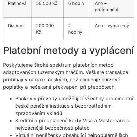
Platinová
50 000 Kč
6 hodin
Ano –
preferenční
Diamant
200 000
2
Ano – vyhrazený
Kč
hodiny
Platební metody a vyplácení
Poskytujeme široké spektrum platebních metod
adaptovaných tuzemským hráčům. Veškeré transakce
probíhají v валюте českých, což eliminuje kurzové
poplatky a nečekaná překvapení při přepočtech.
Bankovní převody umožňující všechny prominentní
české peněžní instituce s bezprostředním
zpracováním vkladů
Kreditní a předplacené karty Visa a Mastercard s
nejvzácnější bezpečností plateb
Virtuální peněženky obsahující nejpopulárnějších