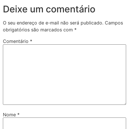
Deixe um comentário
O seu endereço de e-mail não será publicado.
Campos
obrigatórios são marcados com
*
Comentário
*
Nome
*