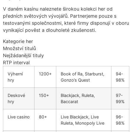
V daném kasínu naleznete širokou kolekci her od
předních světových vývojářů. Partnerjeme pouze s
testovanými společnostmi, které firmy disponují v oboru
vynikající pověst a dlouholeté zkušenosti.
Kategorie her
Množství titulů
Nejžádanější tituly
RTP interval
Výherní
1200+
Book of Ra, Starburst,
94-
hry
Gonzo’s Quest
98%
Deskové
150+
Blackjack, Ruleta,
97-
hry
Baccarat
99%
Live casino
80+
Live Blackjack, Live
96-
Ruleta, Monopoly Live
98%