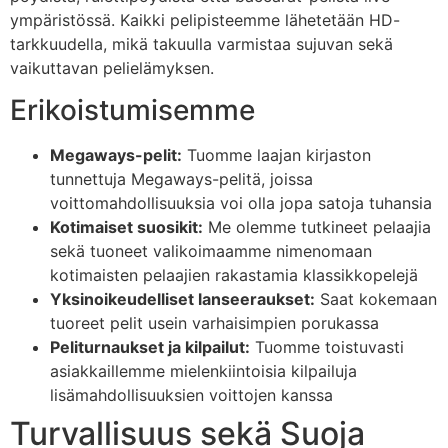
ympäristössä. Kaikki pelipisteemme lähetetään HD-
tarkkuudella, mikä takuulla varmistaa sujuvan sekä
vaikuttavan pelielämyksen.
Erikoistumisemme
Megaways-pelit:
Tuomme laajan kirjaston
tunnettuja Megaways-pelitä, joissa
voittomahdollisuuksia voi olla jopa satoja tuhansia
Kotimaiset suosikit:
Me olemme tutkineet pelaajia
sekä tuoneet valikoimaamme nimenomaan
kotimaisten pelaajien rakastamia klassikkopelejä
Yksinoikeudelliset lanseeraukset:
Saat kokemaan
tuoreet pelit usein varhaisimpien porukassa
Peliturnaukset ja kilpailut:
Tuomme toistuvasti
asiakkaillemme mielenkiintoisia kilpailuja
lisämahdollisuuksien voittojen kanssa
Turvallisuus sekä Suoja