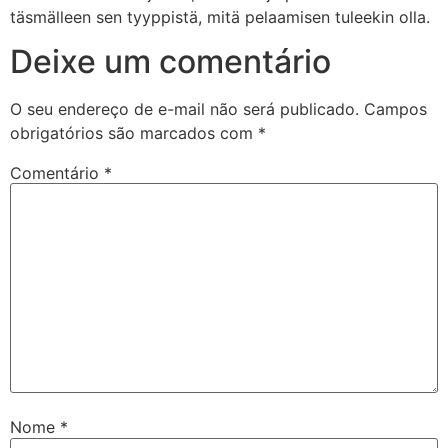
täsmälleen sen tyyppistä, mitä pelaamisen tuleekin olla.
Deixe um comentário
O seu endereço de e-mail não será publicado.
Campos
obrigatórios são marcados com
*
Comentário
*
Nome
*