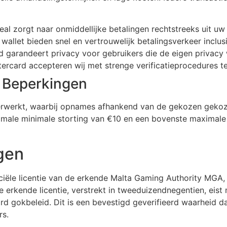
eal zorgt naar onmiddellijke betalingen rechtstreeks uit u
 wallet bieden snel en vertrouwelijk betalingsverkeer inclusi
 garandeert privacy voor gebruikers die de eigen privac
ercard accepteren wij met strenge verificatieprocedures t
 Beperkingen
erwerkt, waarbij opnames afhankend van de gekozen gekoz
nimale minimale storting van €10 en een bovenste maximale
gen
iciële licentie van de erkende Malta Gaming Authority MGA
erkende licentie, verstrekt in tweeduizendnegentien, eist n
ord gokbeleid. Dit is een bevestigd geverifieerd waarheid
rs.