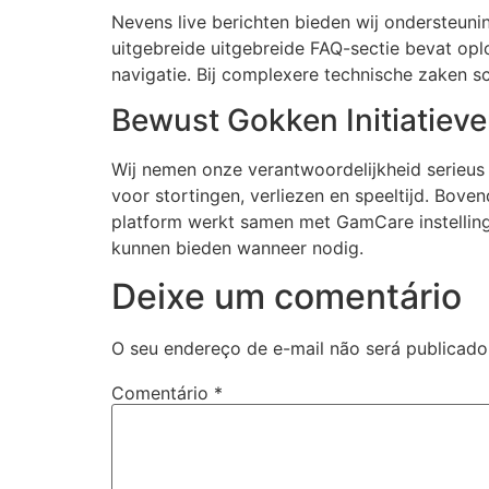
Nevens live berichten bieden wij ondersteun
uitgebreide uitgebreide FAQ-sectie bevat opl
navigatie. Bij complexere technische zaken sc
Bewust Gokken Initiatiev
Wij nemen onze verantwoordelijkheid serieus
voor stortingen, verliezen en speeltijd. Boven
platform werkt samen met GamCare instellin
kunnen bieden wanneer nodig.
Deixe um comentário
O seu endereço de e-mail não será publicado
Comentário
*