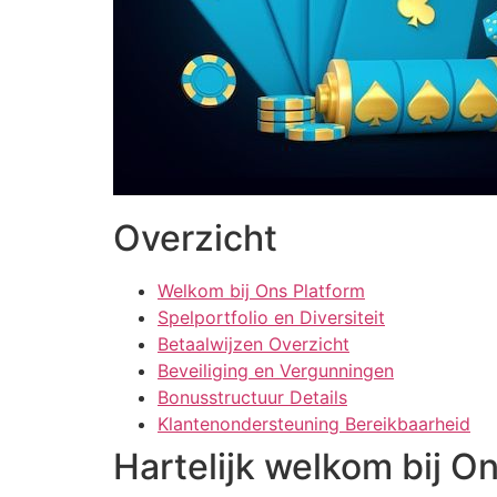
Overzicht
Welkom bij Ons Platform
Spelportfolio en Diversiteit
Betaalwijzen Overzicht
Beveiliging en Vergunningen
Bonusstructuur Details
Klantenondersteuning Bereikbaarheid
Hartelijk welkom bij O