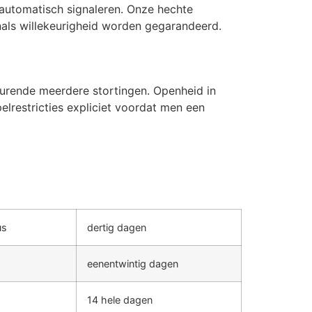
automatisch signaleren. Onze hechte
nals willekeurigheid worden gegarandeerd.
durende meerdere stortingen. Openheid in
elrestricties expliciet voordat men een
us
dertig dagen
eenentwintig dagen
14 hele dagen