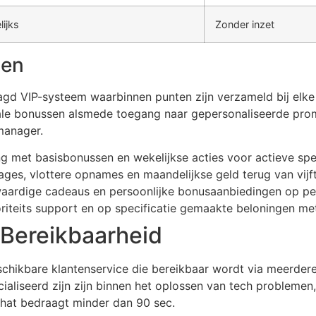
ijks
Zonder inzet
len
agd VIP-systeem waarbinnen punten zijn verzameld bij el
iale bonussen alsmede toegang naar gepersonaliseerde prom
manager.
g met basisbonussen en wekelijkse acties voor actieve spe
es, vlottere opnames en maandelijkse geld terug van vijf
ardige cadeaus en persoonlijke bonusaanbiedingen op per
riteits support en op specificatie gemaakte beloningen met 
Bereikbaarheid
chikbare klantenservice die bereikbaar wordt via meerder
cialiseerd zijn zijn binnen het oplossen van tech problemen
chat bedraagt minder dan 90 sec.