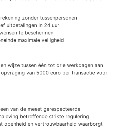
w rekening zonder tussenpersonen
ef uitbetalingen in 24 uur
y wensen te beschermen
eneinde maximale veiligheid
en wijze tussen één tot drie werkdagen aan
 opvraging van 5000 euro per transactie voor
, een van de meest gerespecteerde
aleving betreffende strikte regulering
 dat openheid en vertrouwbaarheid waarborgt