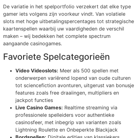
De variatie in het spelportfolio verzekert dat elke type
gamer iets volgens zijn voorkeur vindt. Van volatiele
slots met hoge uitbetalingspercentages tot strategische
kaartenspellen waarbij uw vaardigheden de verschil
maken – wij bedekken het complete spectrum
aangaande casinogames.
Favoriete Spelcategorieën
Video Videoslots:
Meer als 500 spellen met
onderwerpen variërend lopend van oude culturen
tot sciencefiction avonturen, uitgerust van bonusje
features zoals free draaiingen, multipliers en
jackpot functies
Live Casino Games:
Realtime streaming via
professionele spelleiders voor authentieke
casinosfeer, met inbegrip van varianten zoals
Lightning Roulette en Onbeperkte Blackjack
Bordspellen:
Digitale edities van klassiekers