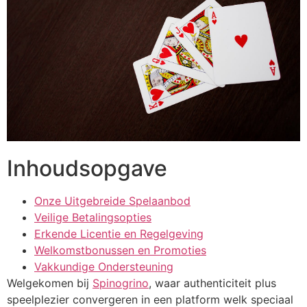
Inhoudsopgave
Onze Uitgebreide Spelaanbod
Veilige Betalingsopties
Erkende Licentie en Regelgeving
Welkomstbonussen en Promoties
Vakkundige Ondersteuning
Welgekomen bij
Spinogrino
, waar authenticiteit plus
speelplezier convergeren in een platform welk speciaal