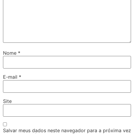
Nome
*
E-mail
*
Site
Salvar meus dados neste navegador para a próxima vez