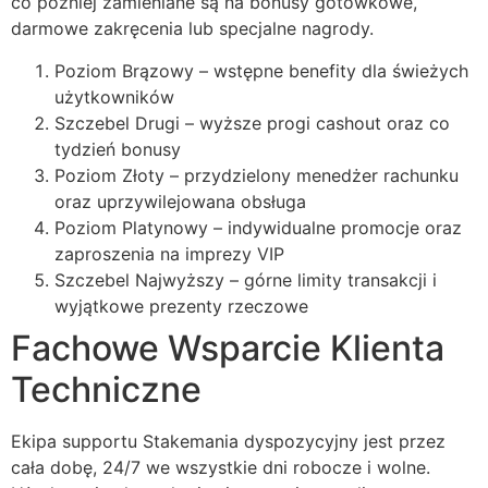
co później zamieniane są na bonusy gotówkowe,
darmowe zakręcenia lub specjalne nagrody.
Poziom Brązowy – wstępne benefity dla świeżych
użytkowników
Szczebel Drugi – wyższe progi cashout oraz co
tydzień bonusy
Poziom Złoty – przydzielony menedżer rachunku
oraz uprzywilejowana obsługa
Poziom Platynowy – indywidualne promocje oraz
zaproszenia na imprezy VIP
Szczebel Najwyższy – górne limity transakcji i
wyjątkowe prezenty rzeczowe
Fachowe Wsparcie Klienta
Techniczne
Ekipa supportu Stakemania dyspozycyjny jest przez
cała dobę, 24/7 we wszystkie dni robocze i wolne.