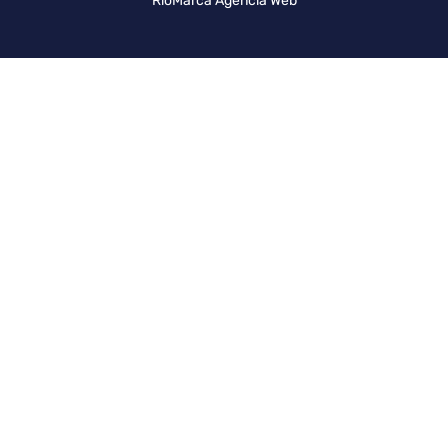
RioMarca Agência Web