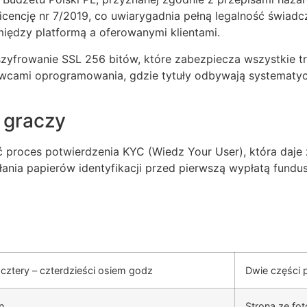
icencję nr 7/2019, co uwiarygadnia pełną legalność świadc
ędzy platformą a oferowanymi klientami.
yfrowanie SSL 256 bitów, które zabezpiecza wszystkie tr
tawcami oprogramowania, gdzie tytuły odbywają systemat
 graczy
proces potwierdzenia KYC (Wiedz Your User), która daje 
ania papierów identyfikacji przed pierwszą wypłatą fundu
cztery – czterdzieści osiem godz
Dwie części 
n
Strona ze fot