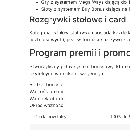
Gry z systemem Mega Ways dającą do 
Sloty z systemem Buy Bonus dającą na 
Rozgrywki stołowe i card
Kategoria tytułów stołowych posiada każde k
liczb losowych), jak i w formacie na żywo 
Program premii i promo
Stworzyliśmy pełny system bonusowy, które n
czytelnymi warunkami wageringu.
Rodzaj bonusu
Wartość premii
Warunek obrotu
Okres ważności
Oferta powitalny
100% do 