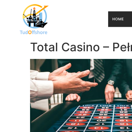
HOME
Total Casino – Pe