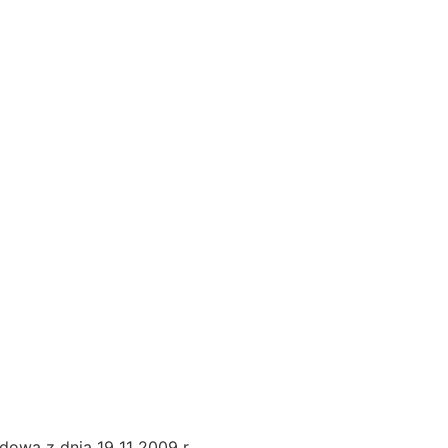
dową z dnia 19 11 2009 r..