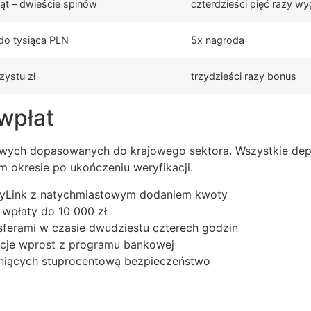
iąt – dwieście spinów
czterdzieści pięć razy w
do tysiąca PLN
5x nagroda
zystu zł
trzydzieści razy bonus
wpłat
owych dopasowanych do krajowego sektora. Wszystkie dep
 okresie po ukończeniu weryfikacji.
ByLink z natychmiastowym dodaniem kwoty
m wpłaty do 10 000 zł
ansferami w czasie dwudziestu czterech godzin
akcje wprost z programu bankowej
eniących stuprocentową bezpieczeństwo