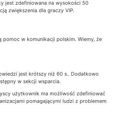
ty jest zdefiniowana na wysokości 50
ją zwiększenia dla graczy VIP.
wą pomoc w komunikacji polskim. Wiemy, że
wiedzi jest krótszy niż 60 s.. Dodatkowo
stępny w sekcji wsparcia.
szyscy użytkownik ma możliwość zdefiniować
rganizacjami pomagającymi ludzi z problemem