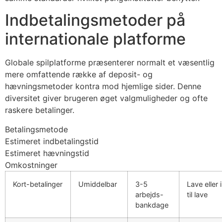
Indbetalingsmetoder på
internationale platforme
Globale spilplatforme præsenterer normalt et væsentlig
mere omfattende række af deposit- og
hævningsmetoder kontra mod hjemlige sider. Denne
diversitet giver brugeren øget valgmuligheder og ofte
raskere betalinger.
Betalingsmetode
Estimeret indbetalingstid
Estimeret hævningstid
Omkostninger
Kort-betalinger
Umiddelbar
3-5
Lave eller 
arbejds-
til lave
bankdage