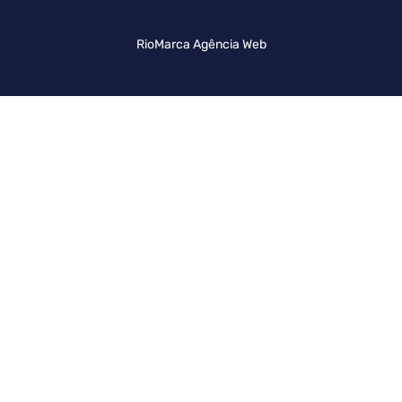
RioMarca Agência Web