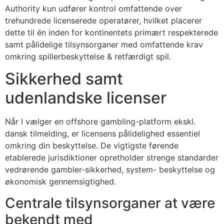
Authority kun udfører kontrol omfattende over
trehundrede licenserede operatører, hvilket placerer
dette til én inden for kontinentets primært respekterede
samt pålidelige tilsynsorganer med omfattende krav
omkring spillerbeskyttelse & retfærdigt spil.
Sikkerhed samt
udenlandske licenser
Når I vælger en offshore gambling-platform ekskl.
dansk tilmelding, er licensens pålidelighed essentiel
omkring din beskyttelse. De vigtigste førende
etablerede jurisdiktioner opretholder strenge standarder
vedrørende gambler-sikkerhed, system- beskyttelse og
økonomisk gennemsigtighed.
Centrale tilsynsorganer at være
bekendt med