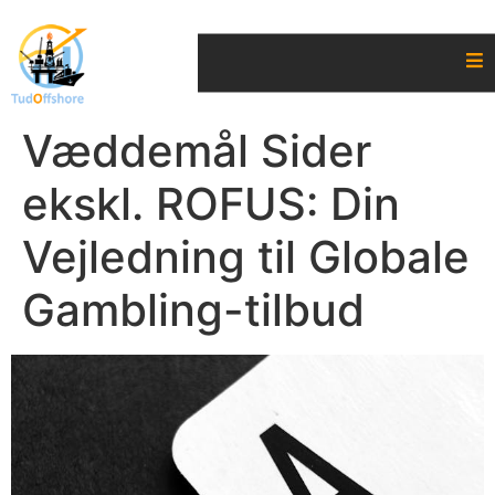
Væddemål Sider
ekskl. ROFUS: Din
Vejledning til Globale
Gambling-tilbud