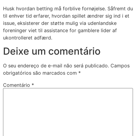
Husk hvordan betting må forblive fornøjelse. Såfremt du
til enhver tid erfarer, hvordan spillet ændrer sig ind i et
issue, eksisterer der støtte mulig via udenlandske
foreninger viet til assistance for gamblere lider af
ukontrolleret adfærd.
Deixe um comentário
O seu endereço de e-mail não será publicado.
Campos
obrigatórios são marcados com
*
Comentário
*