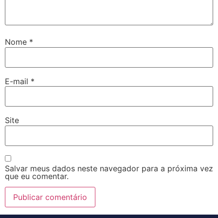
Nome
*
E-mail
*
Site
Salvar meus dados neste navegador para a próxima vez
que eu comentar.