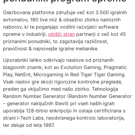
Oskrbovana platforma združuje več kot 3.500 igralnih
avtomatov, 180 live miz & obsežno zbirko namiznih
naborov, ki te poganjajo vodilni razvijalci software
opreme v industriji.
obišči stran
partnerji z več kot 45
priznanimi ponudniki, to zagotavlja različnost,
pravičnost & najnovejše igralne mehanike.
Uporabniki lahko odkrivajo naslove od priznanih
blagovnih znamk, kot so Evolution Gaming, Pragmatic
Play, NetEnt, Microgaming in Red Tiger Tiger Gaming.
Vsak naslov gre skozi rigorozne kontrolne preglede,
preden ga vključimo med našo zbirko. Tehnologija
Random Number Generator (Random Number Generator
– generator naključnih števil) pri vseh naših igrah
uporablja 128-bitno enkripcijo in ostaja certificirana s
strani i-Tech Labs, neodvisnega kontrolo laboratorija,
ter deluje od leta 1997.