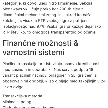
kategorije, ki dovoljujejo hitro krmarjenje. Sekcija
Megaways vključuje preko kot 200 titlejev z
dinamičnimi mehanizmi zmag linij, hkrati ko naša
kolekcija s visokim RTP vsebuje igre z potrjeno
izplačljivostjo nad 97%. Vsaka igra prikazuje dejansko
RTP številko, to omogoča transparentno odločanje.
Finančne možnosti &
varnostni sistemi
Plačilne transakcije predstavljajo osnovo kredibilnosti
med casinom in uporabniki. Naš servis podpira 18
variant plačilnih načinov, prilagojenih SL igralcem, z
obdelovalnimi obdobji, ki so gibljejo med takojšnjih v 24
ur ob dvige.
Transakcijska metoda
Minimalni polog
Obdobje obdelave withdrawal