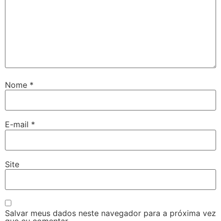
Nome
*
E-mail
*
Site
Salvar meus dados neste navegador para a próxima vez
que eu comentar.