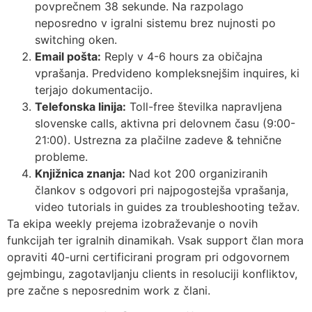
povprečnem 38 sekunde. Na razpolago
neposredno v igralni sistemu brez nujnosti po
switching oken.
Email pošta:
Reply v 4-6 hours za običajna
vprašanja. Predvideno kompleksnejšim inquires, ki
terjajo dokumentacijo.
Telefonska linija:
Toll-free številka napravljena
slovenske calls, aktivna pri delovnem času (9:00-
21:00). Ustrezna za plačilne zadeve & tehnične
probleme.
Knjižnica znanja:
Nad kot 200 organiziranih
člankov s odgovori pri najpogostejša vprašanja,
video tutorials in guides za troubleshooting težav.
Ta ekipa weekly prejema izobraževanje o novih
funkcijah ter igralnih dinamikah. Vsak support član mora
opraviti 40-urni certificirani program pri odgovornem
gejmbingu, zagotavljanju clients in resoluciji konfliktov,
pre začne s neposrednim work z člani.