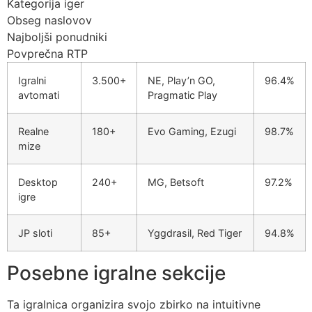
Kategorija iger
Obseg naslovov
Najboljši ponudniki
Povprečna RTP
Igralni
3.500+
NE, Play’n GO,
96.4%
avtomati
Pragmatic Play
Realne
180+
Evo Gaming, Ezugi
98.7%
mize
Desktop
240+
MG, Betsoft
97.2%
igre
JP sloti
85+
Yggdrasil, Red Tiger
94.8%
Posebne igralne sekcije
Ta igralnica organizira svojo zbirko na intuitivne