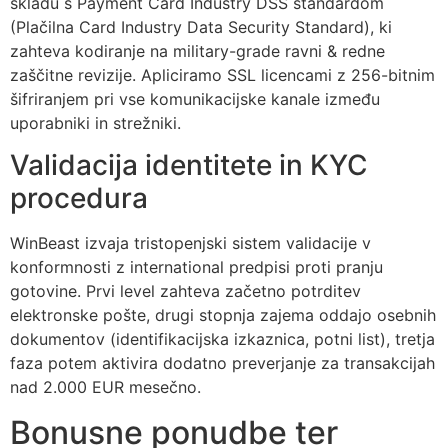
skladu s Payment Card Industry DSS standardom
(Plačilna Card Industry Data Security Standard), ki
zahteva kodiranje na military-grade ravni & redne
zaščitne revizije. Apliciramo SSL licencami z 256-bitnim
šifriranjem pri vse komunikacijske kanale između
uporabniki in strežniki.
Validacija identitete in KYC
procedura
WinBeast izvaja tristopenjski sistem validacije v
konformnosti z international predpisi proti pranju
gotovine. Prvi level zahteva začetno potrditev
elektronske pošte, drugi stopnja zajema oddajo osebnih
dokumentov (identifikacijska izkaznica, potni list), tretja
faza potem aktivira dodatno preverjanje za transakcijah
nad 2.000 EUR mesečno.
Bonusne ponudbe ter