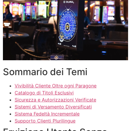
Sommario dei Temi
Vivibilità Cliente Oltre ogni Paragone
Catalogo di Titoli Esclusivi
Sicurezza e Autorizzazioni Verificate
Sistemi di Versamento Diversificati
Sistema Fedeltà Incrementale
Supporto Clienti Plurilingue