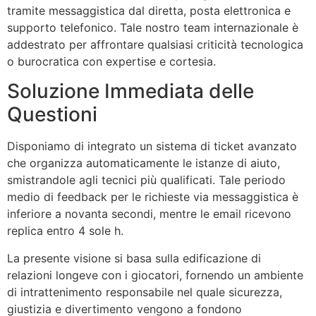
tramite messaggistica dal diretta, posta elettronica e
supporto telefonico. Tale nostro team internazionale è
addestrato per affrontare qualsiasi criticità tecnologica
o burocratica con expertise e cortesia.
Soluzione Immediata delle
Questioni
Disponiamo di integrato un sistema di ticket avanzato
che organizza automaticamente le istanze di aiuto,
smistrandole agli tecnici più qualificati. Tale periodo
medio di feedback per le richieste via messaggistica è
inferiore a novanta secondi, mentre le email ricevono
replica entro 4 sole h.
La presente visione si basa sulla edificazione di
relazioni longeve con i giocatori, fornendo un ambiente
di intrattenimento responsabile nel quale sicurezza,
giustizia e divertimento vengono a fondono