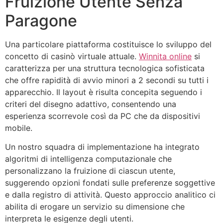
Fruizione Utente Senza
Paragone
Una particolare piattaforma costituisce lo sviluppo del
concetto di casinò virtuale attuale.
Winnita online
si
caratterizza per una struttura tecnologica sofisticata
che offre rapidità di avvio minori a 2 secondi su tutti i
apparecchio. Il layout è risulta concepita seguendo i
criteri del disegno adattivo, consentendo una
esperienza scorrevole così da PC che da dispositivi
mobile.
Un nostro squadra di implementazione ha integrato
algoritmi di intelligenza computazionale che
personalizzano la fruizione di ciascun utente,
suggerendo opzioni fondati sulle preferenze soggettive
e dalla registro di attività. Questo approccio analitico ci
abilita di erogare un servizio su dimensione che
interpreta le esigenze degli utenti.