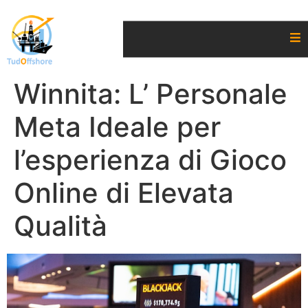
Winnita: L’ Personale
Meta Ideale per
l’esperienza di Gioco
Online di Elevata
Qualità