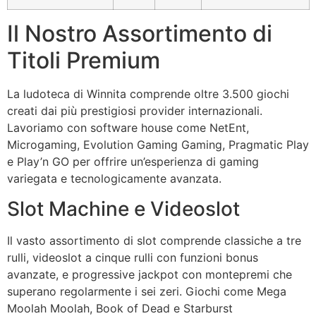
Il Nostro Assortimento di
Titoli Premium
La ludoteca di Winnita comprende oltre 3.500 giochi
creati dai più prestigiosi provider internazionali.
Lavoriamo con software house come NetEnt,
Microgaming, Evolution Gaming Gaming, Pragmatic Play
e Play’n GO per offrire un’esperienza di gaming
variegata e tecnologicamente avanzata.
Slot Machine e Videoslot
Il vasto assortimento di slot comprende classiche a tre
rulli, videoslot a cinque rulli con funzioni bonus
avanzate, e progressive jackpot con montepremi che
superano regolarmente i sei zeri. Giochi come Mega
Moolah Moolah, Book of Dead e Starburst