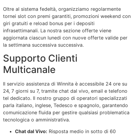
Oltre al sistema fedeltà, organizziamo regolarmente
tornei slot con premi garantiti, promozioni weekend con
giri gratuiti e reload bonus per i depositi
infrasettimanali. La nostra sezione offerte viene
aggiornata ciascun lunedi con nuove offerte valide per
la settimana successiva successiva.
Supporto Clienti
Multicanale
Il servizio assistenza di Winnita è accessibile 24 ore su
24, 7 giorni su 7, tramite chat dal vivo, email e telefono
tel dedicato. Il nostro gruppo di operatori specializzati
parla italiano, inglese, Tedesco e spagnolo, garantendo
comunicazione fluida per gestire qualsiasi problematica
tecnologica o amministrativa.
Chat dal Vivo:
Risposta medio in sotto di 60