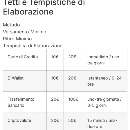
Tetti e Tempistiche di
Elaborazione
Metodo
Versamento Minimo
Ritiro Minimo
Tempistica di Elaborazione
Carte di Credito
10€
20€
Immediato / uno-
tre giorni
E-Wallet
10€
20€
Istantaneo / 0-24
ore
Trasferimento
20€
100€
uno-tre giornate /
Bancario
3-5 giorni
Criptovalute
20€
50€
15 minuti / una-
due ore